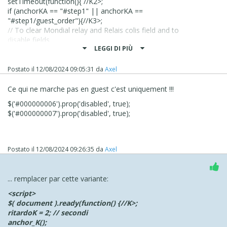
setTimeout(function(){ //K2>;
if (anchorKA == "#step1" || anchorKA ==
"#step1/guest_order"){//K3>;
// To clear Mondial relay and Relais colis field and to
disable fields
LEGGI DI PIÙ
$('#000000006').prop('disabled', true);
$('#000000006').val('');
$('#000000007').prop('disabled', true);
Postato il
12/08/2024 09:05:31
da
Axel
$('#000000007').val('');
}; //K3<<
Ce qui ne marche pas en guest c'est uniquement !!!
}, ritardoKA * 1000); //K2<<;
$('#000000006').prop('disabled', true);
}); //K1<<;
$('#000000007').prop('disabled', true);
}); //K<<;
</script>
But
not into guest user
!!!
Postato il
12/08/2024 09:26:35
da
Axel
just the anchor name is configured and the rest of code is
the same.
... remplacer par cette variante:
Strange no ?
<script>
Axel
$( document ).ready(function() {//K>;
ritardoK = 2; // secondi
anchor_K();