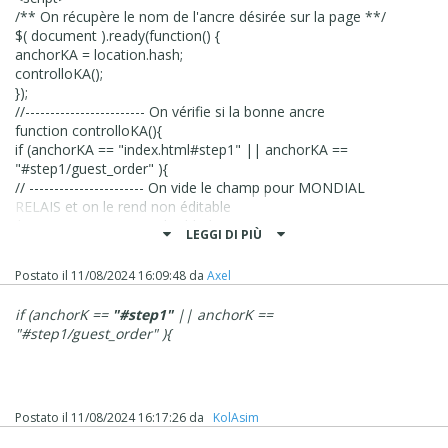
.
/** On récupère le nom de l'ancre désirée sur la page **/
ciao
$( document ).ready(function() {
anchorKA = location.hash;
.
controlloKA();
});
//------------------------ On vérifie si la bonne ancre
function controlloKA(){
if (anchorKA == "index.html#step1" || anchorKA ==
"#step1/guest_order" ){
// ----------------------- On vide le champ pour MONDIAL
RELAIS et on le rend non éditable
$('#000000006').prop('disabled', true);
LEGGI DI PIÙ
$('#000000006').val('');
};
Postato il
11/08/2024 16:09:48
da
Axel
};
</script>
if (anchorK ==
"#step1"
|| anchorK ==
2 choses en
mode guest
le
champ ne se vide
et n'est
"#step1/guest_order" ){
pas désactivé
!!!!
en mode
utilisateur enregistré c
ela ne
fonctionne
pas du tout
.
Pourtant l'ancre est bien index.html/#step1 !!!
Postato il
11/08/2024 16:17:26
da
‪ KolAsim ‪ ‪