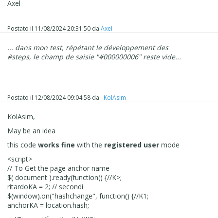
Axel
Inspect sans erreur
Merci
Postato il
11/08/2024 20:31:50
da
Axel
... dans mon test, répétant le développement des
#steps, le champ de saisie "#000000006" reste vide...
Postato il
12/08/2024 09:04:58
da
‪ KolAsim ‪ ‪
KolAsim,
May be an idea
this code
works fine
with the
registered user
mode
<script>
// To Get the page anchor name
$( document ).ready(function() {//K>;
ritardoKA = 2; // secondi
$(window).on("hashchange", function() {//K1;
anchorKA = location.hash;