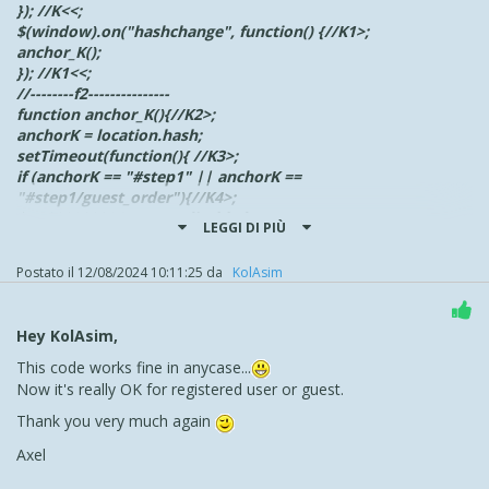
}); //K<<;
$(window).on("hashchange", function() {//K1>;
anchor_K();
}); //K1<<;
//--------f2---------------
function anchor_K(){//K2>;
anchorK = location.hash;
setTimeout(function(){ //K3>;
if (anchorK == "#step1" || anchorK ==
"#step1/guest_order"){//K4>;
$('#000000006').prop('disabled', true);
LEGGI DI PIÙ
$('#000000006').val('');
$('#000000007').prop('disabled', true);
Postato il
12/08/2024 10:11:25
da
‪ KolAsim ‪ ‪
$('#000000007').val('');
}; //K4<<
}, ritardoK * 1000); //K3<<;
Hey KolAsim,
}//K2<<;
</script>
This code works fine in anycase...
Now it's really OK for registered user or guest.
.
Thank you very much again
Axel