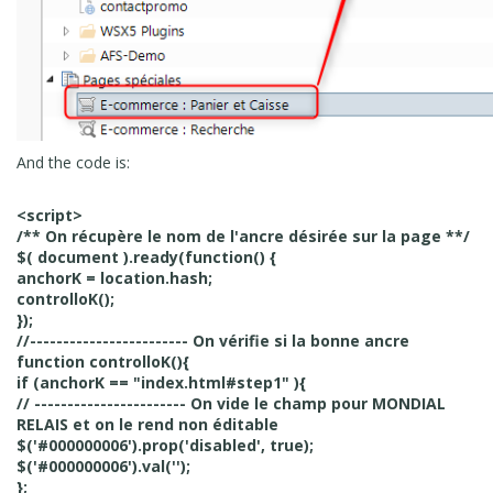
And the code is:
<script>
/** On récupère le nom de l'ancre désirée sur la page **/
$( document ).ready(function() {
anchorK = location.hash;
controlloK();
});
//------------------------ On vérifie si la bonne ancre
function controlloK(){
if (anchorK == "index.html#step1" ){
// ----------------------- On vide le champ pour MONDIAL
RELAIS et on le rend non éditable
$('#000000006').prop('disabled', true);
$('#000000006').val('');
};