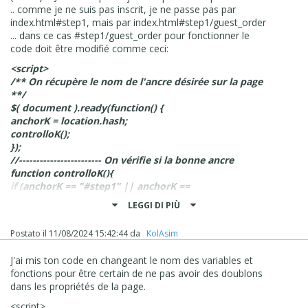
.. comme je ne suis pas inscrit, je ne passe pas par
index.html#step1, mais par index.html#step1/guest_order
... dans ce cas #step1/guest_order pour fonctionner le
code doit être modifié comme ceci:
<script>
/** On récupère le nom de l'ancre désirée sur la page
**/
$( document ).ready(function() {
anchorK = location.hash;
controlloK();
});
//------------------------ On vérifie si la bonne ancre
function controlloK(){
if (anchorK == "#step1" || anchorK ==
"#step1/guest_order" ){
LEGGI DI PIÙ
// ----------------------- On vide le champ pour MONDIAL
RELAIS et on le rend non éditable
Postato il
11/08/2024 15:42:44
da
‪ KolAsim ‪ ‪
$('#000000006').prop('disabled', true);
$('#000000006').val('');
J'ai mis ton code en changeant le nom des variables et
};
fonctions pour être certain de ne pas avoir des doublons
};
dans les propriétés de la page.
</script>
<script>