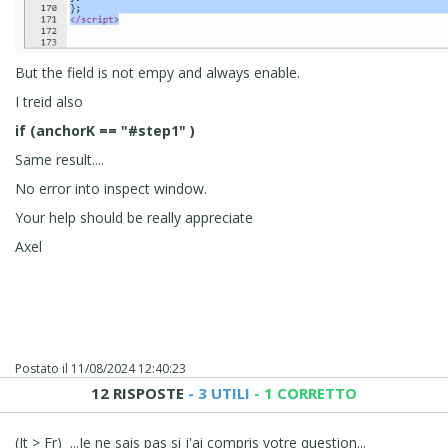
But the field is not empy and always enable.
I treid also
if (anchorK == "#step1" )
Same result....
No error into inspect window.
Your help should be really appreciate
Axel
Postato il
11/08/2024 12:40:23
12 RISPOSTE
- 3 UTILI
- 1 CORRETTO
(It > Fr) ...Je ne sais pas si j'ai compris votre question...