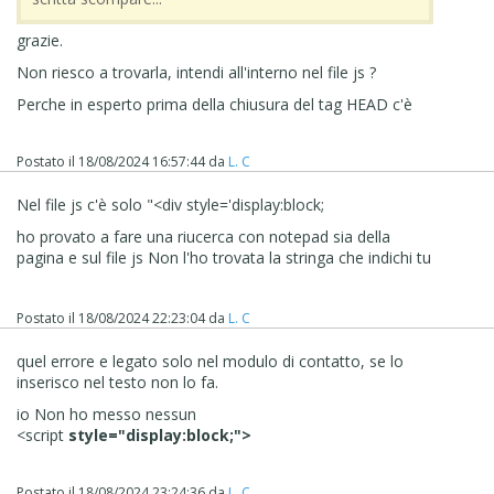
grazie.
Non riesco a trovarla, intendi all'interno nel file js ?
Perche in esperto prima della chiusura del tag HEAD c'è
Postato il
18/08/2024 16:57:44
da
L. C
Nel file js c'è solo "<div style='display:block;
ho provato a fare una riucerca con notepad sia della
pagina e sul file js Non l'ho trovata la stringa che indichi tu
Postato il
18/08/2024 22:23:04
da
L. C
quel errore e legato solo nel modulo di contatto, se lo
inserisco nel testo non lo fa.
io Non ho messo nessun
<script
style="display:block;">
Postato il
18/08/2024 23:24:36
da
L. C