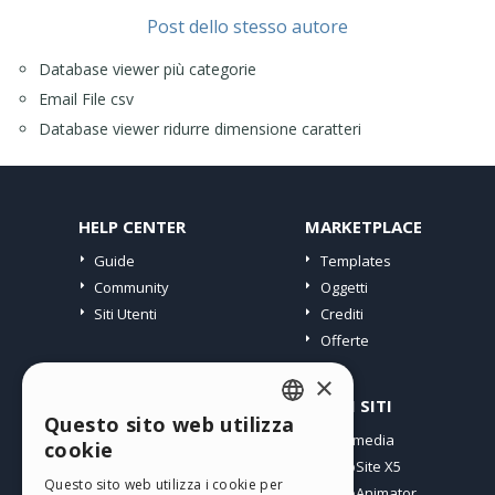
Post dello stesso autore
Database viewer più categorie
Email File csv
Database viewer ridurre dimensione caratteri
HELP CENTER
MARKETPLACE
Guide
Templates
Community
Oggetti
Siti Utenti
Crediti
Offerte
×
PROFILO
ALTRI SITI
Questo sito web utilizza
ENGLISH
I miei post
Incomedia
cookie
Le mie Licenze
WebSite X5
ITALIAN
Questo sito web utilizza i cookie per
I miei Download
WebAnimator