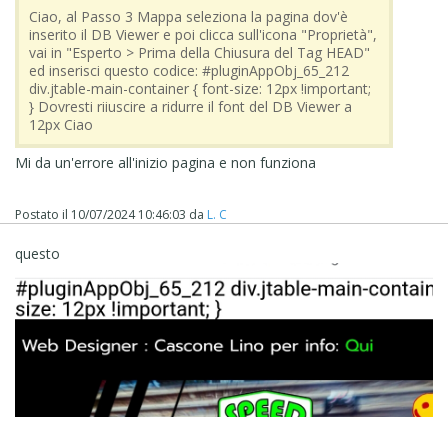
Ciao, al Passo 3 Mappa seleziona la pagina dov'è
inserito il DB Viewer e poi clicca sull'icona "Proprietà",
vai in "Esperto > Prima della Chiusura del Tag HEAD"
ed inserisci questo codice: #pluginAppObj_65_212
div.jtable-main-container { font-size: 12px !important;
} Dovresti riiuscire a ridurre il font del DB Viewer a
12px Ciao
Mi da un'errore all'inizio pagina e non funziona
Postato il
10/07/2024 10:46:03
da
L. C
questo