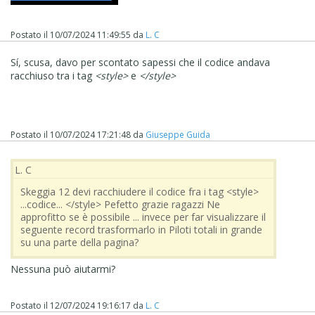
Postato il
10/07/2024 11:49:55
da
L. C
Sí, scusa, davo per scontato sapessi che il codice andava
racchiuso tra i tag
<style>
e
</style>
Postato il
10/07/2024 17:21:48
da
Giuseppe Guida
L. C
Skeggia 12 devi racchiudere il codice fra i tag <style>
...codice... </style> Pefetto grazie ragazzi Ne
approfitto se è possibile ... invece per far visualizzare il
seguente record trasformarlo in Piloti totali in grande
su una parte della pagina?
Nessuna può aiutarmi?
Postato il
12/07/2024 19:16:17
da
L. C