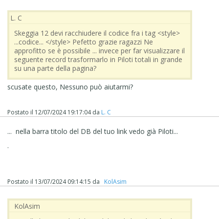
L. C
Skeggia 12 devi racchiudere il codice fra i tag <style>
...codice... </style> Pefetto grazie ragazzi Ne
approfitto se è possibile ... invece per far visualizzare il
seguente record trasformarlo in Piloti totali in grande
su una parte della pagina?
scusate questo, Nessuno può aiutarmi?
Postato il
12/07/2024 19:17:04
da
L. C
... nella barra titolo del DB del tuo link vedo già Piloti...
.
Postato il
13/07/2024 09:14:15
da
‪ KolAsim ‪ ‪
‪ KolAsim ‪ ‪