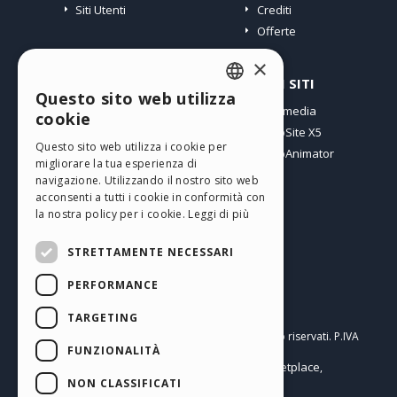
Siti Utenti
Crediti
Offerte
×
PROFILO
ALTRI SITI
Questo sito web utilizza
ENGLISH
I miei post
Incomedia
cookie
Le mie Licenze
WebSite X5
ITALIAN
Questo sito web utilizza i cookie per
I miei Download
WebAnimator
migliorare la tua esperienza di
GERMAN
Spazio Web
navigazione. Utilizzando il nostro sito web
SPANISH
I miei Crediti
acconsenti a tutti i cookie in conformità con
la nostra policy per i cookie.
Leggi di più
PORTUGUESE
STRETTAMENTE NECESSARI
POLISH
PERFORMANCE
RUSSIAN
Italiano
FRENCH
TARGETING
Incomedia s.r.l.
Copyright © 2026
Tutti i diritti sono riservati. P.IVA
FUNZIONALITÀ
IT07514640015
Help Center / Marketplace
Termini di utilizzo WebSite X5:
,
Templates
Objects
Privacy Policy
NON CLASSIFICATI
,
|