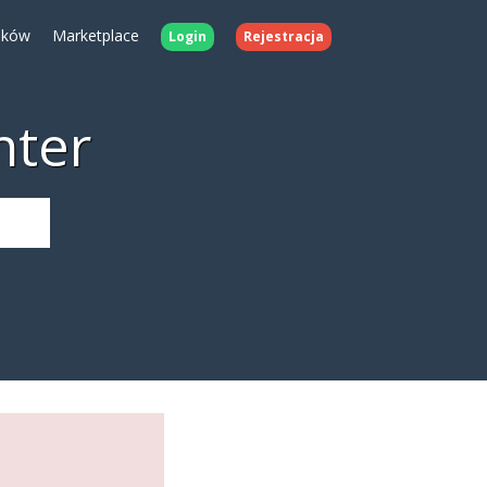
ików
Marketplace
Login
Rejestracja
nter