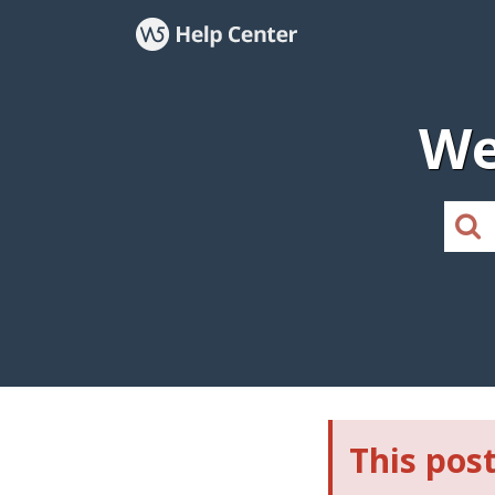
We
This post