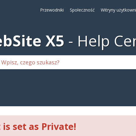
Przewodniki
Społeczność
Witryny użytkown
bSite X5
Help Ce
 is set as Private!