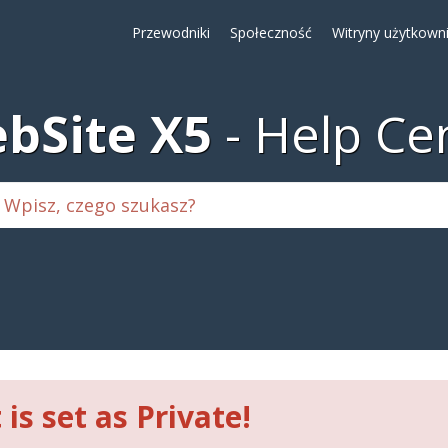
Przewodniki
Społeczność
Witryny użytkown
bSite X5
Help Ce
 is set as Private!