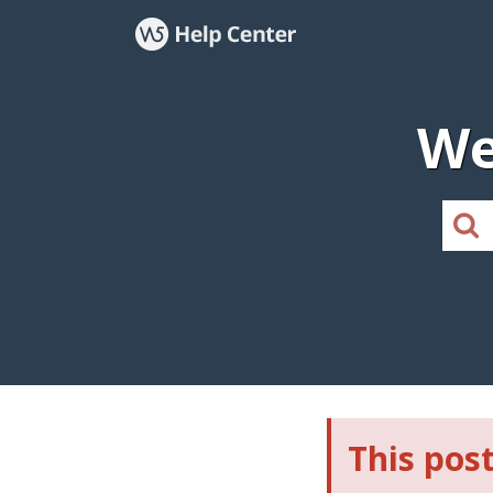
We
This post