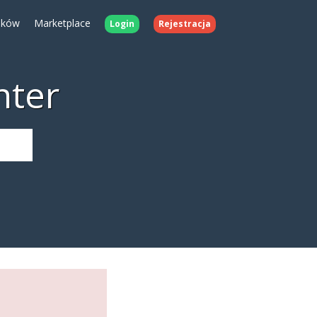
ików
Marketplace
Login
Rejestracja
nter