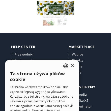
HELP CENTER
MARKETPLACE
Przewodniki
Wzorce
Społeczność
Obiekty
×
Witryny użytkowników
Punkty
Oferty
Ta strona używa plików
ENGLISH
cookie
ITALIAN
PROFIL
INNE WITRYNY
Ta strona korzysta z plików cookie, aby
zapewnić lepszą wygodę użytkowania.
GERMAN
Moje wpisy
Incomedia
Korzystając z tej strony, wyrażasz zgodę na
Moje licencje
WebSite X5
SPANISH
używanie przez nas wszystkich plików
cookie zgodnie z warunkami naszej polityki
Pobieranie
WebAnimator
PORTUGUESE
plików cookie.
Dowiedz się więcej