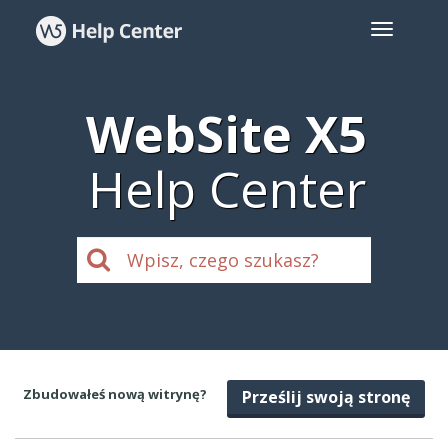
WebSite X5
Help Center
Zbudowałeś nową witrynę?
Prześlij swoją stronę