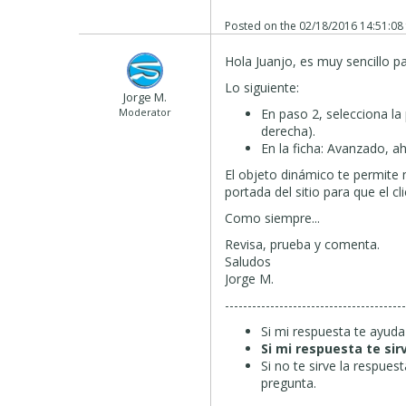
Buenos días
Juanjo
,
Posted on the
02/18/2016 14:51:08
incluso
si no lo hizo
,
también p
Hola Juanjo, es muy sencillo p
objetos
:
http://help.websitex
Lo siguiente:
Jorge M.
Voy a tratar de
explicar mejor
Moderator
En paso 2, selecciona la
derecha).
En primer lugar
debe crear lo
En la ficha: Avanzado, ah
paso 3
entrar en el
objeto din
El objeto dinámico te permite 
servidor en
el que se guardar
portada del sitio para que el cl
escritura
777.
Si no está segur
Como siempre...
Una vez que el
sitio se puede
i
Revisa, prueba y comenta.
que
las
pruebas
están bien.
Saludos
Jorge M.
Por último
, se puede
editar el
---------------------------------------
spèero
Essert
sido útil.
Si mi respuesta te ayuda
Si mi respuesta te sir
Si no te sirve la respue
pregunta.