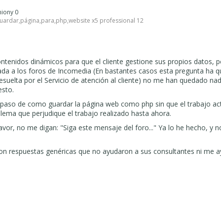
pniony 0
uardar
,
página
,
para
,
php
,
website x5 professional 12
tenidos dinámicos para que el cliente gestione sus propios datos, p
eada a los foros de Incomedia (En bastantes casos esta pregunta ha 
resuelta por el Servicio de atención al cliente) no me han quedado na
esto.
 paso de como guardar la página web como php sin que el trabajo ac
lema que perjudique el trabajo realizado hasta ahora.
vor, no me digan: "Siga este mensaje del foro..." Ya lo he hecho, y n
 con respuestas genéricas que no ayudaron a sus consultantes ni me 