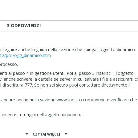
3 ODPOWIEDZI
i seguire anche la guida nella sezione che spiega l'oggetto dinamico:
v12/pro/ogg_dinamico.htm
 processo.
enti al passo 4 in gestione utenti. Poi al passo 3 inserisci il l'oggetto
vi anche scrivere la cartella se server in cui salvare i file e assicurarti 
 di scrittura 777. Se non sei sicuro puoi contattare direttamente il
oi andare anche nella sezione www.tuosito.com/admin e verificare che 
 e inserire immagini nell'oggetto dinamico.
CZYTAJ WIĘCEJ