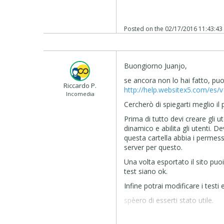
Posted on the
02/17/2016 11:43:43
Buongiorno Juanjo,
se ancora non lo hai fatto, puo
Riccardo P.
http://help.websitex5.com/es/
Incomedia
Cercherò di spiegarti meglio il
Prima di tutto devi creare gli ut
dinamico e abilita gli utenti. De
questa cartella abbia i permessi
server per questo.
Una volta esportato il sito pu
test siano ok.
Infine potrai modificare i testi
spèero di esserti stato utile.
***** Google Translation: