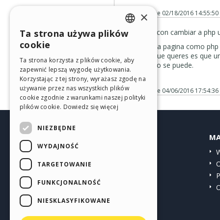
Posted on the
02/18/2016 14:55:50
×
Igual, solo con cambiar a php u
Ta strona używa plików
ENGLISH
cookie
Guardar una pagina como php e
CARLOS AMARAL
ITALIAN
pero si lo que queres es que u
Moderator
Ta strona korzysta z plików cookie, aby
hechas... no se puede.
zapewnić lepszą wygodę użytkowania.
GERMAN
Korzystając z tej strony, wyrażasz zgodę na
SPANISH
używanie przez nas wszystkich plików
Posted on the
04/06/2016 17:54:36
cookie zgodnie z warunkami naszej polityki
PORTUGUESE
plików cookie.
Dowiedz się więcej
POLISH
NIEZBĘDNE
HELP CENTER
MA
RUSSIAN
WYDAJNOŚĆ
Przewodniki
W
FRENCH
Społeczność
O
TARGETOWANIE
Witryny użytkowników
P
FUNKCJONALNOŚĆ
O
NIESKLASYFIKOWANE