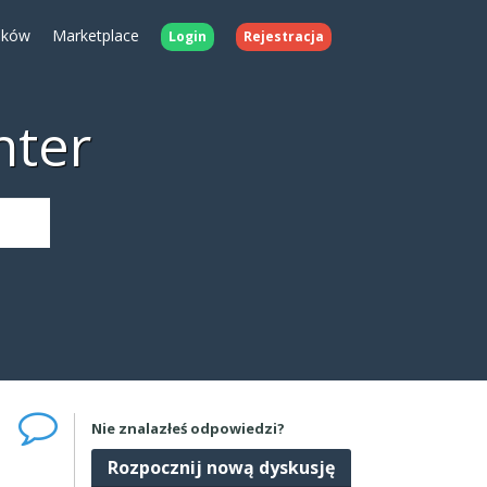
ików
Marketplace
Login
Rejestracja
nter
Nie znalazłeś odpowiedzi?
Rozpocznij nową dyskusję