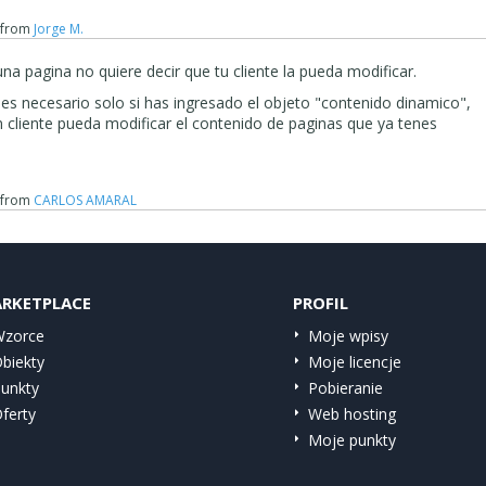
from
Jorge M.
na pagina no quiere decir que tu cliente la pueda modificar.
s necesario solo si has ingresado el objeto "contenido dinamico",
n cliente pueda modificar el contenido de paginas que ya tenes
from
CARLOS AMARAL
RKETPLACE
PROFIL
zorce
Moje wpisy
biekty
Moje licencje
unkty
Pobieranie
ferty
Web hosting
Moje punkty