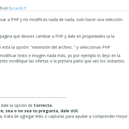
from
Riccardo P.
uede seguir
las instrucciones de la
sección que
explica la
dinámica 
asar a PHP y no modificas nada de nada, solo hacer una selección.
5.com/es/v12/pro/ogg_dinamico.htm
el proceso
.
 página que desees cambiar a PHP y dale en propiedades (a la
s
usuarios
en el paso
4 en
la
gestión de usuarios
.
A continuación,
en el
i está la opción: "extensión del archivo.." y seleccionas PHP
ámico
y permite a
los
usuarios
.
También debe
escribir la
carpeta si
el
modificar texto e imagen nada más, yo por ejemplo lo dejo en la
án
los archivos
y asegúrese de que
esta carpeta
tiene
permisos de
iente modifique las ofertas o la primera parte que ven los visitantes.
o
puede comunicarse con el
servidor directamente
para esto.
r incluso
exportó
a la sección
www.tuosito.com/admin
y
verificar
 texto
e insertar
imágenes de objetos
dinámicos
.
-----------------------------------------------
 dale la opción de
Correcto.
ve, sea o no sea tu pregunta, dale útil.
sta, trata de agregar links o capturas para ayudar a comprender mejor 