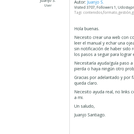
Juanjo S.
Autor:
Juanjo S.
User
Visited 3707, Followers 1, Udostę
Tagi:
contenidos
,
formato
,
gestión
,
g
Hola buenas.
Necesito crear una web con con
leer el manual y echar una oj
sin notificación de haber sido 
los pasos a seguir para lograr 
Necesitaría ayuda/guía paso a
pierda o haya ningún otro prob
Gracias por adelantado y por fa
queda claro.
Necesito ayuda real, no links
a mi.
Un saludo,
Juanjo Santiago.