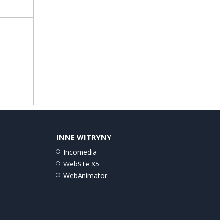
INNE WITRYNY
Incomedia
WebSite X5
WebAnimator