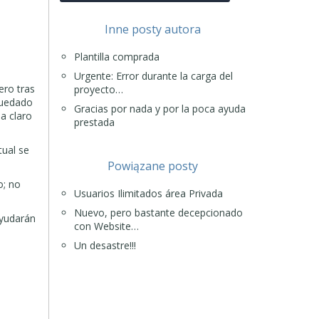
Inne posty autora
Plantilla comprada
Urgente: Error durante la carga del
ero tras
proyecto…
quedado
Gracias por nada y por la poca ayuda
da claro
prestada
tual se
Powiązane posty
o; no
Usuarios Ilimitados área Privada
Nuevo, pero bastante decepcionado
ayudarán
con Website…
Un desastre!!!