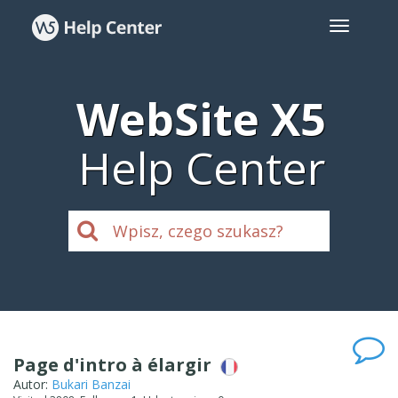
WebSite X5
Help Center
Page d'intro à élargir
Autor:
Bukari Banzai