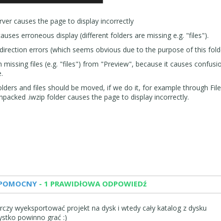
rver causes the page to display incorrectly
uses erroneous display (different folders are missing e.g. "files").
direction errors (which seems obvious due to the purpose of this fold
missing files (e.g. "files") from "Preview", because it causes confusi
.
ders and files should be moved, if we do it, for example through Filez
cked .iwzip folder causes the page to display incorrectly.
 POMOCNY
- 1 PRAWIDłOWA ODPOWIEDź
rczy wyeksportować projekt na dysk i wtedy cały katalog z dysku
zystko powinno grać :)