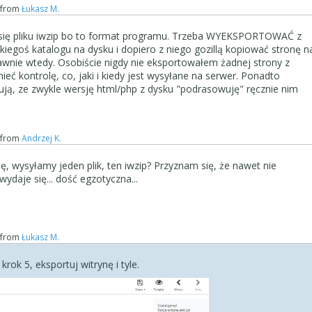
from
Łukasz M.
 się pliku iwzip bo to format programu. Trzeba WYEKSPORTOWAĆ z
iegoś katalogu na dysku i dopiero z niego gozillą kopiować stronę n
rawnie wtedy. Osobiście nigdy nie eksportowałem żadnej strony z
wnętrznego programu, to wysyłasz wszystko, tak jak po rozpakowani
ć kontrolę, co, jaki i kiedy jest wysyłane na serwer. Ponadto
ją, ze zwykle wersję html/php z dysku "podrasowuję" ręcznie nim
from
Andrzej K.
illę, wysyłamy jeden plik, ten iwzip? Przyznam się, że nawet nie
ydaje się... dość egzotyczna...
from
Łukasz M.
 krok 5, eksportuj witrynę i tyle.