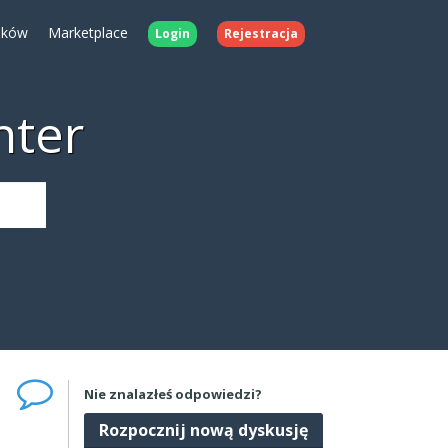
ików
Marketplace
Login
Rejestracja
nter
Nie znalazłeś odpowiedzi?
Rozpocznij nową dyskusję