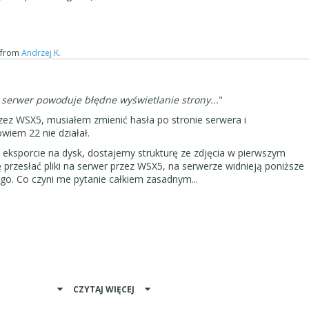
from
Andrzej K.
 serwer powoduje błędne wyświetlanie strony...
"
rzez WSX5, musiałem zmienić hasła po stronie serwera i
iem 22 nie działał.
 eksporcie na dysk, dostajemy strukturę ze zdjęcia w pierwszym
ę przesłać pliki na serwer przez WSX5, na serwerze widnieją poniższe
lnego. Co czyni me pytanie całkiem zasadnym...
CZYTAJ WIĘCEJ