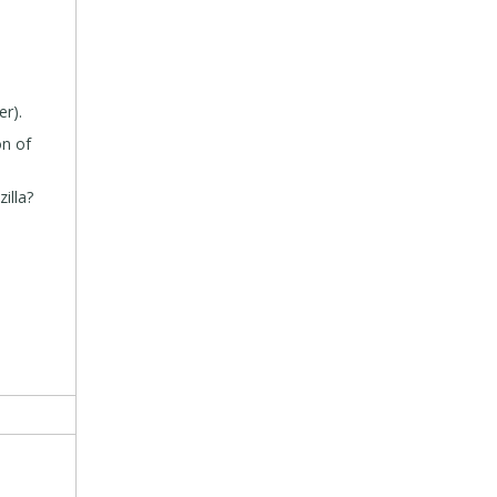
er).
on of
illa?