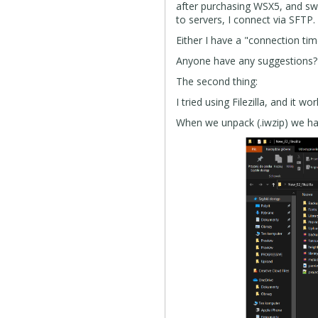
after purchasing WSX5, and sw
to servers, I connect via SFTP.
Either I have a "connection tim
Anyone have any suggestions?
The second thing:
I tried using Filezilla, and it
When we unpack (.iwzip) we hav