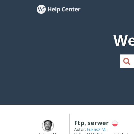
We
Ftp, serwer
Autor:
Łukasz M.