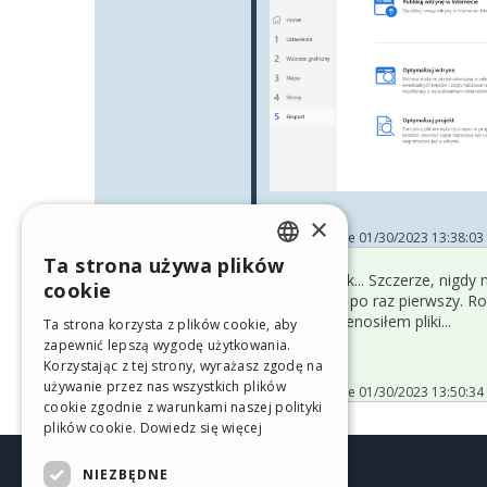
×
Posted on the
01/30/2023 13:38:03
Ta strona używa plików
ENGLISH
Ha ha ok ok... Szczerze, nigdy
cookie
kliknąłem... po raz pierwszy. R
ITALIAN
ręcznie przenosiłem pliki...
Łukasz M.
Ta strona korzysta z plików cookie, aby
User
zapewnić lepszą wygodę użytkowania.
GERMAN
Autor
Korzystając z tej strony, wyrażasz zgodę na
SPANISH
używanie przez nas wszystkich plików
Posted on the
01/30/2023 13:50:34
cookie zgodnie z warunkami naszej polityki
PORTUGUESE
plików cookie.
Dowiedz się więcej
POLISH
NIEZBĘDNE