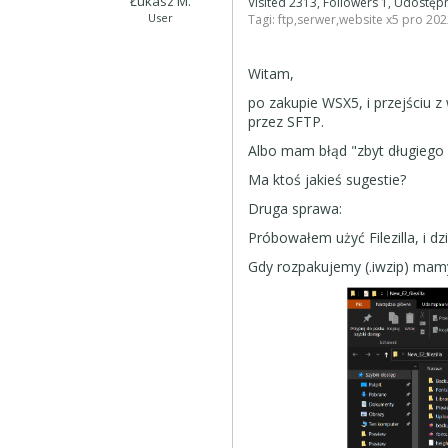
Łukasz M.
Visited 2313, Followers 1, Udostę
User
Tagi:
ftp
,
serwer
,
website x5 pro 202
Witam,
po zakupie WSX5, i przejściu 
przez SFTP.
Albo mam błąd "zbyt długiego 
Ma ktoś jakieś sugestie?
Druga sprawa:
Próbowałem użyć Filezilla, i d
Gdy rozpakujemy (.iwzip) mamy