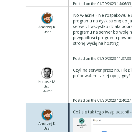
Posted on the
01/29/2023 14:06:33
No właśnie - nie rozpakowuje
programu na dysk stronę do jak
serwer. I wszystko działa pop
Andrzej K.
A Ty Andrzeju jak używasz ze
programu na serwer bo wolę mie
User
.iwzip?, Jeżeli tak, to dziwne...
przypadłości programu powodu
stronę wyślę na hosting.
Posted on the
01/30/2023 11:37:33
Czyli na serwer przez np. Filez
próbowałem takiej opcji, gdyż w
Łukasz M.
User
Autor
Posted on the
01/30/2023 12:40:27
Coś się tak tego iwzip uczepił -
Andrzej K.
User