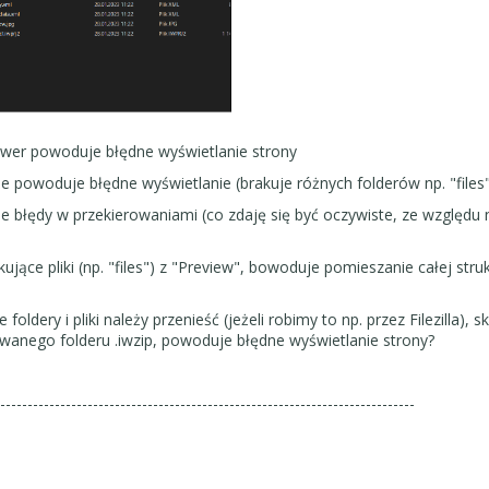
rwer powoduje błędne wyświetlanie strony
że powoduje błędne wyświetlanie (brakuje różnych folderów np. "files"
e błędy w przekierowaniami (co zdaję się być oczywiste, ze względu 
ujące pliki (np. "files") z "Preview", bowoduje pomieszanie całej stru
oldery i pliki należy przenieść (jeżeli robimy to np. przez Filezilla), s
anego folderu .iwzip, powoduje błędne wyświetlanie strony?
-----------------------------------------------------------------------------