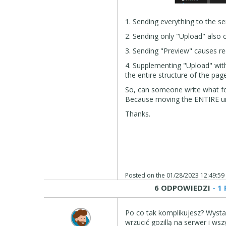
1. Sending everything to the se
2. Sending only "Upload" also ca
3. Sending "Preview" causes re
4. Supplementing "Upload" with 
the entire structure of the page
So, can someone write what fol
Because moving the ENTIRE unpa
Thanks.
Posted on the
01/28/2023 12:49:59
6 ODPOWIEDZI
- 1
Po co tak komplikujesz? Wysta
wrzucić gozillą na serwer i ws