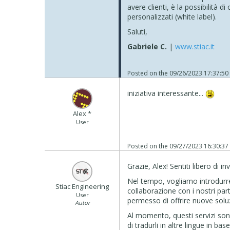
avere clienti, è la possibilità 
personalizzati (white label).
Saluti,
Gabriele C.
|
www.stiac.it
Posted on the
09/26/2023 17:37:50
iniziativa interessante...
Alex *
User
Posted on the
09/27/2023 16:30:37
Grazie, Alex! Sentiti libero di i
Nel tempo, vogliamo introdurre u
Stiac Engineering
collaborazione con i nostri par
User
permesso di offrire nuove soluz
Autor
Al momento, questi servizi sono 
di tradurli in altre lingue in ba