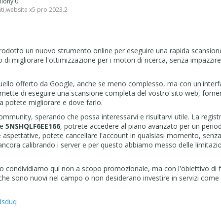
pniony 0
ti
,
website x5 pro 2023.2
trodotto un nuovo strumento online per eseguire una rapida scansion
o di migliorare l'ottimizzazione per i motori di ricerca, senza impazzire
uello offerto da Google, anche se meno complesso, ma con un'interf
permette di eseguire una scansione completa del vostro sito web, forn
a potete migliorare e dove farlo.
mmunity, sperando che possa interessarvi e risultarvi utile. La regist
ce
5NSHQLF6EE166
, potrete accedere al piano avanzato per un period
e aspettative, potete cancellare l'account in qualsiasi momento, senz
ancora calibrando i server e per questo abbiamo messo delle limitazio
o condividiamo qui non a scopo promozionale, ma con l'obiettivo di f
 che sono nuovi nel campo o non desiderano investire in servizi com
fdsduq