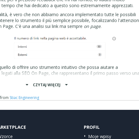
 il tempo che hai dedicato a questo sono estremamente apprezzati.
alità, è vero che non abbiamo ancora implementato tutte le possibili
enere lo strumento il più semplice possibile, focalizzando l'attenzio
 Page. C'è una analisi sui link ma sempre
on page
.
 quello di offrire uno strumento intuitivo che possa aiutare a
 legati alla SEO On Page, che rappresentano il primo passo verso un
.
CZYTAJ WIĘCEJ
 spero che tu ne abbia apprezzato l'utilità. Alcune persone potrebber
nk leggermente più complessa, e per questo motivo abbiamo creato de
from
Stiac Engineering
n su
https://quick.stiac.it/biolinks-templates
) che possono semplificare 
nk, dovrebbe essere più semplice, anche se mettiamo a disposizione u
zate. Stiamo anche lavorando su delle guide dettagliate per rendere
aro e accessibile.
RKETPLACE
PROFIL
buto.
zorce
Moje wpisy