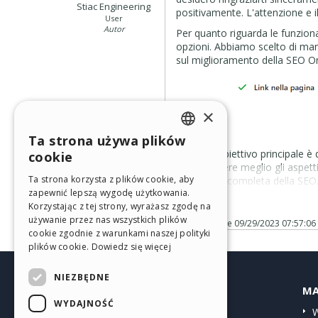
Stiac Engineering
positivamente. L'attenzione e
User
Autor
Per quanto riguarda le funzion
opzioni. Abbiamo scelto di mant
sul miglioramento della SEO On
×
Ta strona używa plików
ENGLISH
Il nostro obiettivo principale è
cookie
comprendere meglio gli aspetti
ITALIAN
Ta strona korzysta z plików cookie, aby
visione più completa della SEO
zapewnić lepszą wygodę użytkowania.
GERMAN
Per quanto riguarda QuickLink,
Korzystając z tej strony, wyrażasz zgodę na
trovare la creazione di BioLi
SPANISH
używanie przez nas wszystkich plików
Posted on the
09/29/2023 07:57:06
modelli (disponibili dopo il logi
cookie zgodnie z warunkami naszej polityki
processo di creazione.
PORTUGUESE
plików cookie.
Dowiedz się więcej
Per quanto riguarda i short li
POLISH
pannello con funzionalità avan
NIEZBĘDNE
l'intero processo ancora più chi
HELP CENTER
MA
RUSSIAN
WYDAJNOŚĆ
Grazie ancora per il tuo contri
Przewodniki
W
FRENCH