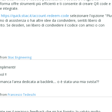
ma offre strumenti più efficienti e ti consente di creare QR code e
he integrate.
k
https://quick.stiac.it/account-redeem-code
selezionare l'opzione "Plu
gno di assistenza o hai altre idee da condividere, sentiti libero di
o. Se desideri, sei libero di condividere il codice con amici o con
from
Stiac Engineering
mplimenti!
ol !!
nca l'area dedicata ai backlink.... o è stata una mia svista??
from
Francesco Tedeschi
nte per il prezioso feedback che mi hai fornito; lo valuto molto