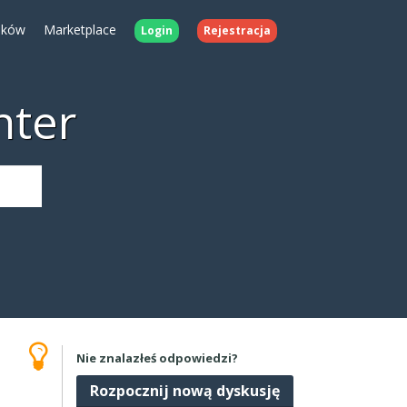
ików
Marketplace
Login
Rejestracja
nter
Nie znalazłeś odpowiedzi?
Rozpocznij nową dyskusję