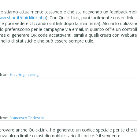
che stiamo attualmente testando e che sta ricevendo un feedback mol
ww.stiac.it/quicklink.php
). Con Quick Link, puoi facilmente creare link
che puoi vedere cliccando sul link dopo la mia firma). Alcuni lo utilizzan
i lo preferiscono per le campagne via email, in quanto offre un control
sente di generare QR code accattivanti, simili a quelli creati con WebSit
nello di statistiche che può essere sempre utile.
from
Stiac Engineering
from
Francesco Tedeschi
 provare anche QuickLink, ho generato un codice speciale per te che ti
a alcun limite o fastidio pubblicitario. Il codice è il seguente: