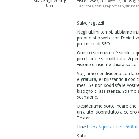
Stiac Engineering
Visited 2583, Followers 2, Udostę
User
Tagi:
free
,
gratis
,
report
,
seo
,
strumen
Salve ragazzi!
Negli ultimi tempi, abbiamo in
proprio sito web, con l'obiettiv
processo di SEO.
Questo strumento è simile a q
più chiara e semplificata. Vi 
visione d'insieme chiara su cos
Vogliamo condividerlo con la co
è gratuita, e utilizzando il codi
mesi. Se non soddisfa le vostr
bisogno di assistenza. Stiamo 
scansione.
Desideriamo sottolineare che l
un aiuto, soprattutto a coloro
Tester.
Link:
https://quick.stiac.it/dr8u
Saluti,