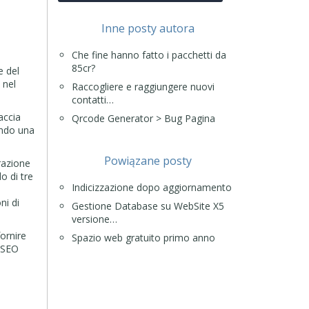
Inne posty autora
Che fine hanno fatto i pacchetti da
85cr?
e del
 nel
Raccogliere e raggiungere nuovi
contatti…
accia
Qrcode Generator > Bug Pagina
endo una
Powiązane posty
razione
o di tre
Indicizzazione dopo aggiornamento
a
ni di
Gestione Database su WebSite X5
versione…
ornire
Spazio web gratuito primo anno
e SEO