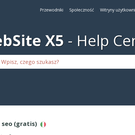
Przewodniki
Społeczność
Witryny użytkown
bSite X5
Help Ce
 seo (gratis)