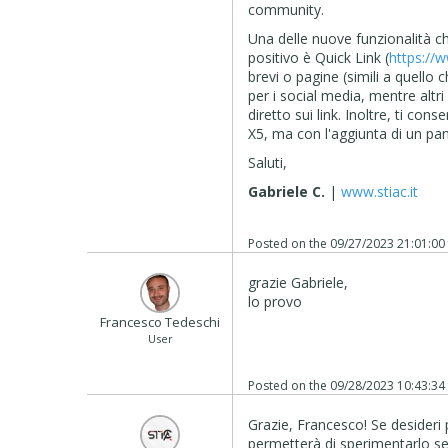
community.
Una delle nuove funzionalità 
positivo è Quick Link (
https://w
brevi o pagine (simili a quello 
per i social media, mentre altr
diretto sui link. Inoltre, ti con
X5, ma con l'aggiunta di un pan
Saluti,
Gabriele C.
|
www.stiac.it
Posted on the
09/27/2023 21:01:00
grazie Gabriele,
lo provo
Francesco Tedeschi
User
Posted on the
09/28/2023 10:43:34
Grazie, Francesco! Se desideri
permetterà di sperimentarlo senz