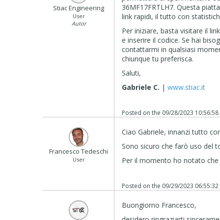
36MF17FRTLH7. Questa piattafor
Stiac Engineering
link rapidi, il tutto con statistic
User
Autor
Per iniziare, basta visitare il lin
e inserire il codice. Se hai biso
contattarmi in qualsiasi moment
chiunque tu preferisca.
Saluti,
Gabriele C.
|
www.stiac.it
Posted on the
09/28/2023 10:56:58
Ciao Gabriele, innanzi tutto co
Sono sicuro che farò uso del to
Francesco Tedeschi
User
Per il momento ho notato che ma
Posted on the
09/29/2023 06:55:32
Buongiorno Francesco,
desidero ringraziarti sincerame