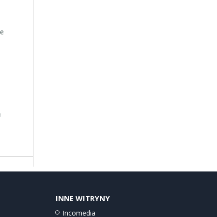
ne
a
o
i
il
n
INNE WITRYNY
Incomedia