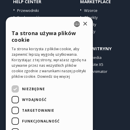
HELP CENTER
MARKETPLACE
Przewodniki
Wzorce
Społeczność
Obiekty
×
Witryny użytkowników
Punkty
Oferty
Ta strona używa plików
ENGLISH
cookie
ITALIAN
PROFIL
INNE WITRYNY
Ta strona korzysta z plików cookie, aby
zapewnić lepszą wygodę użytkowania.
GERMAN
Moje wpisy
Incomedia
Korzystając z tej strony, wyrażasz zgodę na
Moje licencje
WebSite X5
SPANISH
używanie przez nas wszystkich plików
cookie zgodnie z warunkami naszej polityki
Pobieranie
WebAnimator
PORTUGUESE
plików cookie.
Dowiedz się więcej
Web hosting
POLISH
Moje punkty
NIEZBĘDNE
RUSSIAN
WYDAJNOŚĆ
FRENCH
TARGETOWANIE
FUNKCJONALNOŚĆ
Polski