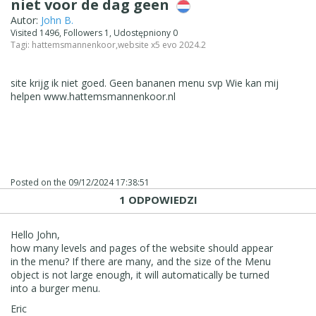
niet voor de dag geen
Autor:
John B.
Visited 1496, Followers 1, Udostępniony 0
Tagi:
hattemsmannenkoor
,
website x5 evo 2024.2
site krijg ik niet goed. Geen bananen menu svp Wie kan mij
helpen www.hattemsmannenkoor.nl
Posted on the
09/12/2024 17:38:51
1 ODPOWIEDZI
Hello John,
how many levels and pages of the website should appear
in the menu? If there are many, and the size of the Menu
object is not large enough, it will automatically be turned
into a burger menu.
Eric