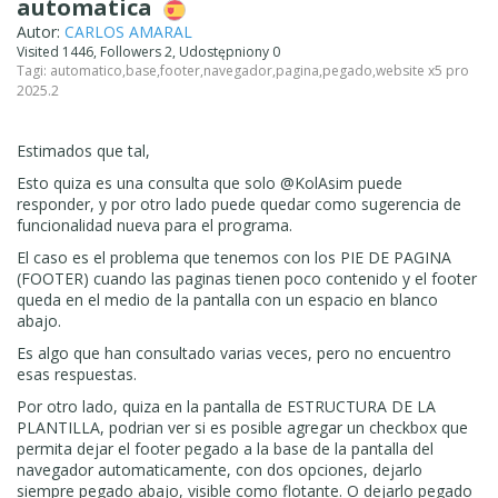
automatica
Autor:
CARLOS AMARAL
Visited 1446, Followers 2, Udostępniony 0
Tagi:
automatico
,
base
,
footer
,
navegador
,
pagina
,
pegado
,
website x5 pro
2025.2
Estimados que tal,
Esto quiza es una consulta que solo @KolAsim puede
responder, y por otro lado puede quedar como sugerencia de
funcionalidad nueva para el programa.
El caso es el problema que tenemos con los PIE DE PAGINA
(FOOTER) cuando las paginas tienen poco contenido y el footer
queda en el medio de la pantalla con un espacio en blanco
abajo.
Es algo que han consultado varias veces, pero no encuentro
esas respuestas.
Por otro lado, quiza en la pantalla de ESTRUCTURA DE LA
PLANTILLA, podrian ver si es posible agregar un checkbox que
permita dejar el footer pegado a la base de la pantalla del
navegador automaticamente, con dos opciones, dejarlo
siempre pegado abajo, visible como flotante. O dejarlo pegado