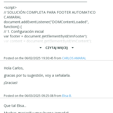
_______________________________________________________
<script>
// SOLUCIÓN COMPLETA PARA FOOTER AUTOMATICO
C.AMARAL
document.addEventListener("DOMContentLoaded",
function() {
// 1. Configuración inicial
var footer = document.getElementById('imFooter');
var content = document.getElementById('imContent');
var footerBg = document.getElementById('imFooterBg');
CZYTAJ WIĘCEJ
if (!footer || !content) return;
Posted on the
06/02/2025 19:30:45
from
CARLOS AMARAL
// 2. Eliminar elementos problemáticos
Hola Carlos,
if (footerBg) footerBg.style.display = 'none';
gracias por tu sugestión, voy a señalarla.
// 3. Función principal de ajuste
¡Gracias!
function ajusteFooterDefinitivo() {
// Calcular dimensiones
var windowHeight = window.innerHeight;
Posted on the
06/03/2025 09:25:08
from
Elisa B.
var bodyHeight = Math.max(
document.body.scrollHeight,
Que tal Elisa...
document.body.offsetHeight,
document.documentElement.clientHeight,
Muchas gracias!!! y muy buena jornada!!