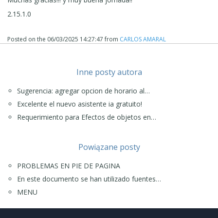
document.documentElement.scrollHeight,
2.15.1.0
document.documentElement.offsetHeight
);
Posted on the
06/03/2025 14:27:47
from
CARLOS AMARAL
// 4. Ajustar para páginas cortas
if (bodyHeight <= windowHeight) {
// Footer fijo abajo
Inne posty autora
footer.style.position = 'fixed';
footer.style.bottom = '0';
Sugerencia: agregar opcion de horario al…
footer.style.width = '100%';
footer.style.left = '0';
Excelente el nuevo asistente ia gratuito!
footer.style.right = '0';
Requerimiento para Efectos de objetos en…
content.style.paddingBottom = footer.offsetHeight + 'px';
}
// 5. Ajustar para páginas largas
Powiązane posty
else {
// Footer normal pero con ancho completo
PROBLEMAS EN PIE DE PAGINA
footer.style.position = 'static';
footer.style.width = '100vw';
En este documento se han utilizado fuentes…
footer.style.marginLeft = 'calc(-50vw + 50%)';
MENU
footer.style.left = '0';
footer.style.right = '0';
content.style.paddingBottom = '0';