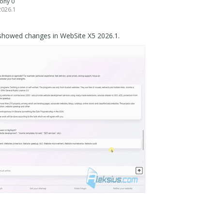
niony 0
2026.1
I showed changes in WebSite X5 2026.1.