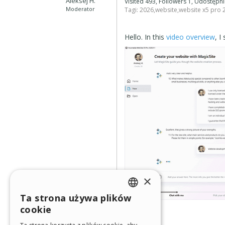
Aleksej H.
Visited 493, Followers 1, Udostęp
Moderator
Tagi:
2026
,
website
,
website x5 pro 
Hello. In this
video overview
, 
×
Ta strona używa plików
ENGLISH
cookie
ITALIAN