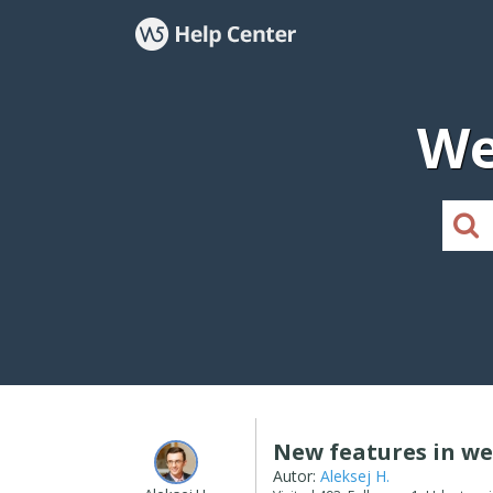
We
New features in we
Autor:
Aleksej H.