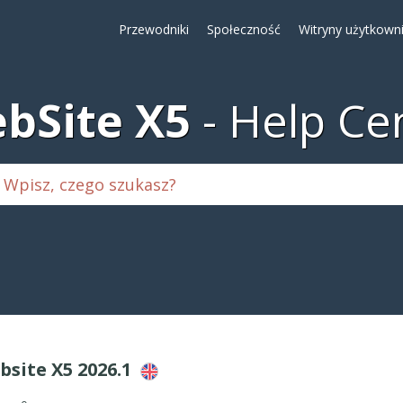
Przewodniki
Społeczność
Witryny użytkown
bSite X5
Help Ce
bsite X5 2026.1