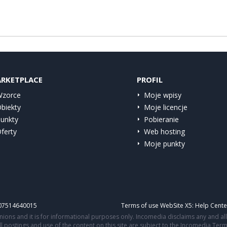
RKETPLACE
PROFIL
zorce
Moje wpisy
biekty
Moje licencje
unkty
Pobieranie
ferty
Web hosting
Moje punkty
IT07514640015
Terms of use WebSite X5:
Help Cente
ons and it is for informational purposes only. Incomedia disclaims any and all l
All postings and use of the content on this site are subject to the Incomedia Ter