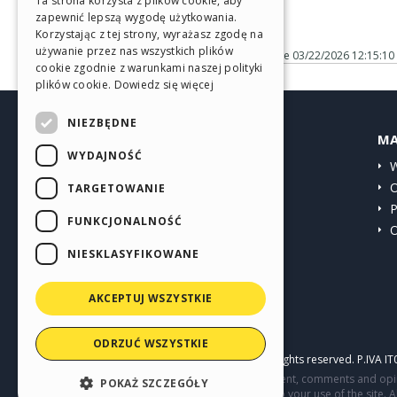
Ta strona korzysta z plików cookie, aby
zapewnić lepszą wygodę użytkowania.
GERMAN
Korzystając z tej strony, wyrażasz zgodę na
SPANISH
używanie przez nas wszystkich plików
Posted on the
03/22/2026 12:15:10
cookie zgodnie z warunkami naszej polityki
PORTUGUESE
plików cookie.
Dowiedz się więcej
POLISH
NIEZBĘDNE
HELP CENTER
MA
RUSSIAN
WYDAJNOŚĆ
Przewodniki
W
FRENCH
Społeczność
O
TARGETOWANIE
Witryny użytkowników
P
FUNKCJONALNOŚĆ
O
NIESKLASYFIKOWANE
AKCEPTUJ WSZYSTKIE
ODRZUĆ WSZYSTKIE
Copyright © 2026
Incomedia s.r.l.
All rights reserved. P.IVA 
This site contains user submitted content, comments and opini
POKAŻ SZCZEGÓŁY
parties in connection with or related to your use of the site. 