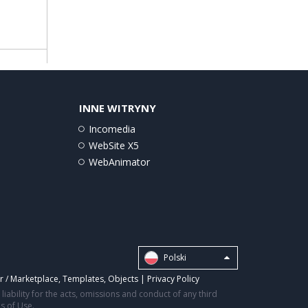
INNE WITRYNY
Incomedia
WebSite X5
WebAnimator
Polski
r / Marketplace
,
Templates
,
Objects
|
Privacy Policy
iability for the acts, omissions and conduct of any third
ms of Use.