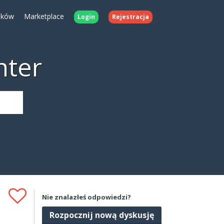
ików
Marketplace
Login
Rejestracja
nter
Nie znalazłeś odpowiedzi?
Rozpocznij nową dyskusję