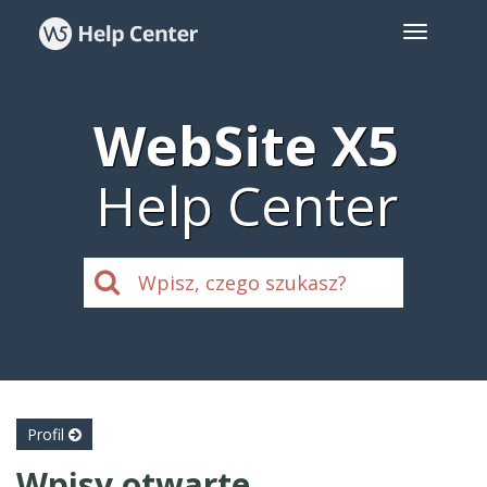
WebSite X5
Help Center
Profil
Wpisy otwarte