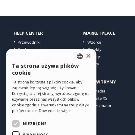
HELP CENTER
MARKETPLACE
Przewodniki
Wzorce
Społeczność
Obiekty
×
Witryny użytkowników
Punkty
Oferty
Ta strona używa plików
ENGLISH
cookie
ITALIAN
PROFIL
INNE WITRYNY
Ta strona korzysta z plików cookie, aby
zapewnić lepszą wygodę użytkowania.
GERMAN
Moje wpisy
Incomedia
Korzystając z tej strony, wyrażasz zgodę na
Moje licencje
WebSite X5
SPANISH
używanie przez nas wszystkich plików
cookie zgodnie z warunkami naszej polityki
Pobieranie
WebAnimator
PORTUGUESE
plików cookie.
Dowiedz się więcej
Web hosting
POLISH
Moje punkty
NIEZBĘDNE
RUSSIAN
WYDAJNOŚĆ