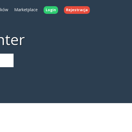
ików
Marketplace
Login
Rejestracja
nter