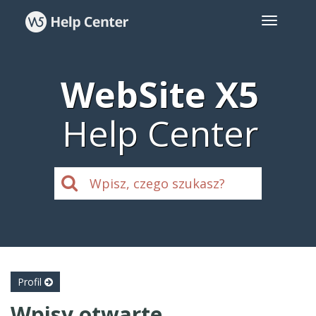
WebSite X5
Help Center
Profil
Wpisy otwarte