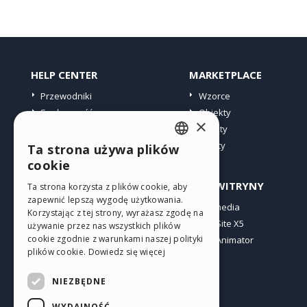
HELP CENTER
MARKETPLACE
Przewodniki
Wzorce
Społeczność
Obiekty
×
Witryny użytkowników
Punkty
Oferty
Ta strona używa plików
ENGLISH
cookie
ITALIAN
PROFIL
INNE WITRYNY
Ta strona korzysta z plików cookie, aby
zapewnić lepszą wygodę użytkowania.
GERMAN
Moje wpisy
Incomedia
Korzystając z tej strony, wyrażasz zgodę na
Moje licencje
WebSite X5
SPANISH
używanie przez nas wszystkich plików
cookie zgodnie z warunkami naszej polityki
Pobieranie
WebAnimator
PORTUGUESE
plików cookie.
Dowiedz się więcej
Web hosting
POLISH
Moje punkty
NIEZBĘDNE
RUSSIAN
WYDAJNOŚĆ