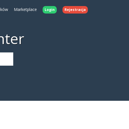
ików
Marketplace
Login
Rejestracja
nter