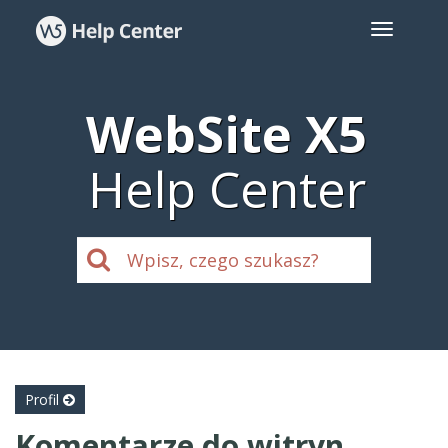
WebSite X5
Help Center
Profil
Komentarze do witryn