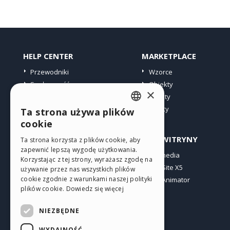
HELP CENTER
MARKETPLACE
Przewodniki
Wzorce
Społeczność
Obiekty
×
Witryny użytkowników
Punkty
Oferty
Ta strona używa plików
ENGLISH
cookie
ITALIAN
PROFIL
INNE WITRYNY
Ta strona korzysta z plików cookie, aby
zapewnić lepszą wygodę użytkowania.
GERMAN
Moje wpisy
Incomedia
Korzystając z tej strony, wyrażasz zgodę na
Moje licencje
WebSite X5
SPANISH
używanie przez nas wszystkich plików
cookie zgodnie z warunkami naszej polityki
Pobieranie
WebAnimator
PORTUGUESE
plików cookie.
Dowiedz się więcej
Web hosting
POLISH
Moje punkty
NIEZBĘDNE
RUSSIAN
WYDAJNOŚĆ