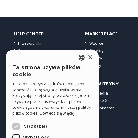
HELP CENTER
MARKETPLACE
Przewodniki
Wzorce
Społeczność
Obiekty
×
Witryny użytkowników
Punkty
Oferty
Ta strona używa plików
ENGLISH
cookie
ITALIAN
PROFIL
INNE WITRYNY
Ta strona korzysta z plików cookie, aby
zapewnić lepszą wygodę użytkowania.
GERMAN
Moje wpisy
Incomedia
Korzystając z tej strony, wyrażasz zgodę na
Moje licencje
WebSite X5
SPANISH
używanie przez nas wszystkich plików
cookie zgodnie z warunkami naszej polityki
Pobieranie
WebAnimator
PORTUGUESE
plików cookie.
Dowiedz się więcej
Web hosting
POLISH
Moje punkty
NIEZBĘDNE
RUSSIAN
WYDAJNOŚĆ