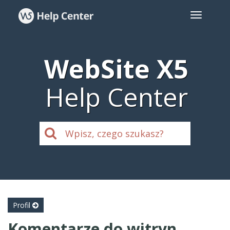
WebSite X5
Help Center
Profil
Komentarze do witryn