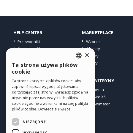
HELP CENTER
MARKETPLACE
Przewodniki
Wzorce
Społeczność
Obiekty
×
Witryny użytkowników
Punkty
Oferty
Ta strona używa plików
ENGLISH
cookie
ITALIAN
PROFIL
INNE WITRYNY
Ta strona korzysta z plików cookie, aby
zapewnić lepszą wygodę użytkowania.
GERMAN
Moje wpisy
Incomedia
Korzystając z tej strony, wyrażasz zgodę na
Moje licencje
WebSite X5
SPANISH
używanie przez nas wszystkich plików
cookie zgodnie z warunkami naszej polityki
Pobieranie
WebAnimator
PORTUGUESE
plików cookie.
Dowiedz się więcej
Web hosting
POLISH
Moje punkty
NIEZBĘDNE
RUSSIAN
WYDAJNOŚĆ