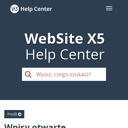
WebSite X5
Help Center
Profil
Wpisy otwarte