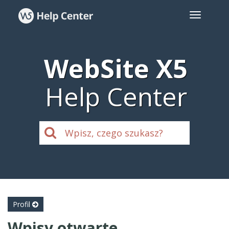
WebSite X5
Help Center
Profil
Wpisy otwarte