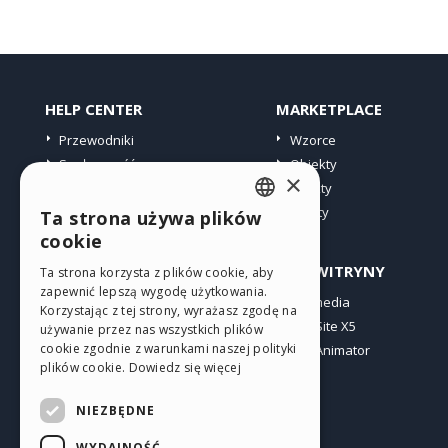
HELP CENTER
MARKETPLACE
Przewodniki
Wzorce
Społeczność
Obiekty
×
Witryny użytkowników
Punkty
Oferty
Ta strona używa plików
ENGLISH
cookie
ITALIAN
PROFIL
INNE WITRYNY
Ta strona korzysta z plików cookie, aby
zapewnić lepszą wygodę użytkowania.
GERMAN
Moje wpisy
Incomedia
Korzystając z tej strony, wyrażasz zgodę na
Moje licencje
WebSite X5
SPANISH
używanie przez nas wszystkich plików
cookie zgodnie z warunkami naszej polityki
Pobieranie
WebAnimator
PORTUGUESE
plików cookie.
Dowiedz się więcej
Web hosting
POLISH
Moje punkty
NIEZBĘDNE
RUSSIAN
WYDAJNOŚĆ