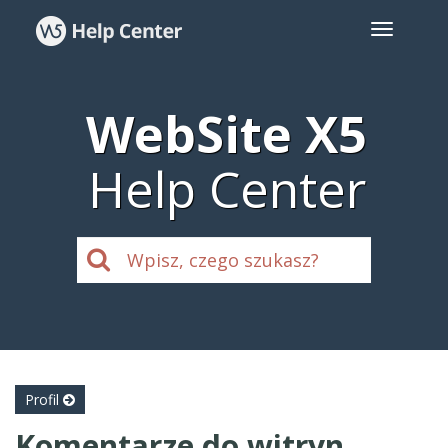
WebSite X5
Help Center
Profil
Komentarze do witryn