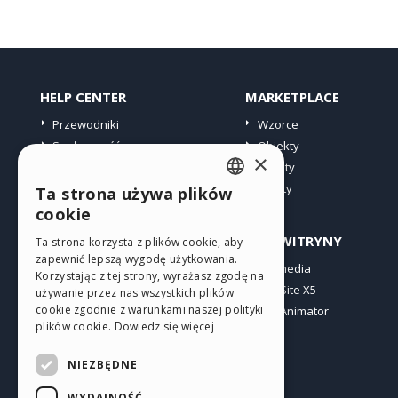
HELP CENTER
MARKETPLACE
Przewodniki
Wzorce
Społeczność
Obiekty
×
Witryny użytkowników
Punkty
Oferty
Ta strona używa plików
ENGLISH
cookie
ITALIAN
PROFIL
INNE WITRYNY
Ta strona korzysta z plików cookie, aby
zapewnić lepszą wygodę użytkowania.
GERMAN
Moje wpisy
Incomedia
Korzystając z tej strony, wyrażasz zgodę na
Moje licencje
WebSite X5
SPANISH
używanie przez nas wszystkich plików
cookie zgodnie z warunkami naszej polityki
Pobieranie
WebAnimator
PORTUGUESE
plików cookie.
Dowiedz się więcej
Web hosting
POLISH
Moje punkty
NIEZBĘDNE
RUSSIAN
WYDAJNOŚĆ