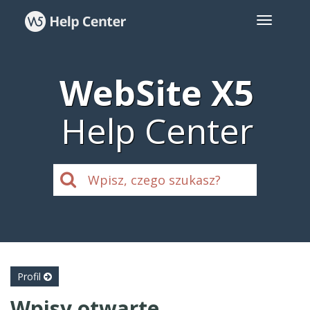
WebSite X5
Help Center
Profil
Wpisy otwarte