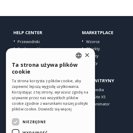
HELP CENTER
MARKETPLACE
Przewodniki
Wzorce
Społeczność
Obiekty
×
Witryny użytkowników
Punkty
Oferty
Ta strona używa plików
ENGLISH
cookie
ITALIAN
PROFIL
INNE WITRYNY
Ta strona korzysta z plików cookie, aby
zapewnić lepszą wygodę użytkowania.
GERMAN
Moje wpisy
Incomedia
Korzystając z tej strony, wyrażasz zgodę na
Moje licencje
WebSite X5
SPANISH
używanie przez nas wszystkich plików
cookie zgodnie z warunkami naszej polityki
Pobieranie
WebAnimator
PORTUGUESE
plików cookie.
Dowiedz się więcej
Web hosting
POLISH
Moje punkty
NIEZBĘDNE
RUSSIAN
WYDAJNOŚĆ