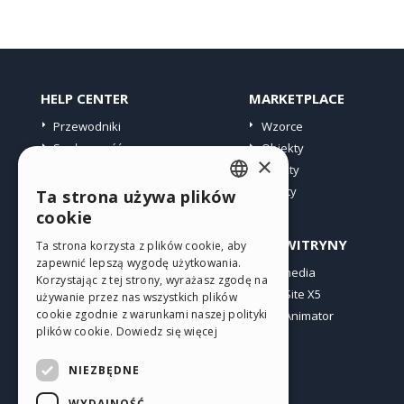
HELP CENTER
MARKETPLACE
Przewodniki
Wzorce
Społeczność
Obiekty
×
Witryny użytkowników
Punkty
Oferty
Ta strona używa plików
ENGLISH
cookie
ITALIAN
PROFIL
INNE WITRYNY
Ta strona korzysta z plików cookie, aby
zapewnić lepszą wygodę użytkowania.
GERMAN
Moje wpisy
Incomedia
Korzystając z tej strony, wyrażasz zgodę na
Moje licencje
WebSite X5
SPANISH
używanie przez nas wszystkich plików
cookie zgodnie z warunkami naszej polityki
Pobieranie
WebAnimator
PORTUGUESE
plików cookie.
Dowiedz się więcej
Web hosting
POLISH
Moje punkty
NIEZBĘDNE
RUSSIAN
WYDAJNOŚĆ