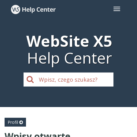
WebSite X5
Help Center
Profil
Wpisy otwarte