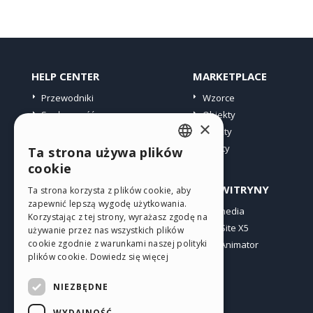
HELP CENTER
MARKETPLACE
Przewodniki
Wzorce
Społeczność
Obiekty
×
Witryny użytkowników
Punkty
Oferty
Ta strona używa plików
ENGLISH
cookie
ITALIAN
PROFIL
INNE WITRYNY
Ta strona korzysta z plików cookie, aby
zapewnić lepszą wygodę użytkowania.
GERMAN
Moje wpisy
Incomedia
Korzystając z tej strony, wyrażasz zgodę na
Moje licencje
WebSite X5
SPANISH
używanie przez nas wszystkich plików
cookie zgodnie z warunkami naszej polityki
Pobieranie
WebAnimator
PORTUGUESE
plików cookie.
Dowiedz się więcej
Web hosting
POLISH
Moje punkty
NIEZBĘDNE
RUSSIAN
WYDAJNOŚĆ