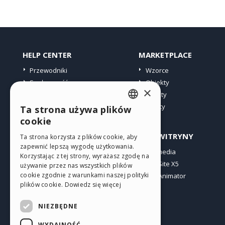
HELP CENTER
MARKETPLACE
Przewodniki
Wzorce
Społeczność
Obiekty
×
Witryny użytkowników
Punkty
Oferty
Ta strona używa plików
ENGLISH
cookie
ITALIAN
PROFIL
INNE WITRYNY
Ta strona korzysta z plików cookie, aby
zapewnić lepszą wygodę użytkowania.
GERMAN
Moje wpisy
Incomedia
Korzystając z tej strony, wyrażasz zgodę na
Moje licencje
WebSite X5
SPANISH
używanie przez nas wszystkich plików
cookie zgodnie z warunkami naszej polityki
Pobieranie
WebAnimator
PORTUGUESE
plików cookie.
Dowiedz się więcej
Web hosting
POLISH
Moje punkty
NIEZBĘDNE
RUSSIAN
WYDAJNOŚĆ