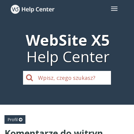
WebSite X5
Help Center
Profil
Komentarze do witryn