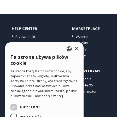
HELP CENTER
MARKETPLACE
Przewodniki
Wzorce
Społeczność
Obiekty
×
Witryny użytkowników
Punkty
Oferty
Ta strona używa plików
ENGLISH
cookie
ITALIAN
PROFIL
INNE WITRYNY
Ta strona korzysta z plików cookie, aby
zapewnić lepszą wygodę użytkowania.
GERMAN
Moje wpisy
Incomedia
Korzystając z tej strony, wyrażasz zgodę na
Moje licencje
WebSite X5
SPANISH
używanie przez nas wszystkich plików
cookie zgodnie z warunkami naszej polityki
Pobieranie
WebAnimator
PORTUGUESE
plików cookie.
Dowiedz się więcej
Web hosting
POLISH
Moje punkty
NIEZBĘDNE
RUSSIAN
WYDAJNOŚĆ