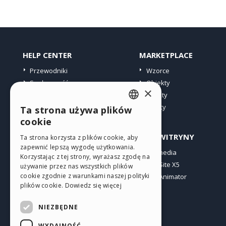
HELP CENTER
MARKETPLACE
Przewodniki
Wzorce
Społeczność
Obiekty
×
Witryny użytkowników
Punkty
Oferty
Ta strona używa plików
ENGLISH
cookie
ITALIAN
PROFIL
INNE WITRYNY
Ta strona korzysta z plików cookie, aby
zapewnić lepszą wygodę użytkowania.
GERMAN
Moje wpisy
Incomedia
Korzystając z tej strony, wyrażasz zgodę na
Moje licencje
WebSite X5
SPANISH
używanie przez nas wszystkich plików
cookie zgodnie z warunkami naszej polityki
Pobieranie
WebAnimator
PORTUGUESE
plików cookie.
Dowiedz się więcej
Web hosting
POLISH
Moje punkty
NIEZBĘDNE
RUSSIAN
WYDAJNOŚĆ