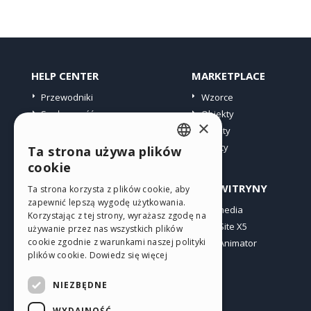
HELP CENTER
MARKETPLACE
Przewodniki
Wzorce
Społeczność
Obiekty
×
Witryny użytkowników
Punkty
Oferty
Ta strona używa plików
ENGLISH
cookie
ITALIAN
PROFIL
INNE WITRYNY
Ta strona korzysta z plików cookie, aby
zapewnić lepszą wygodę użytkowania.
GERMAN
Moje wpisy
Incomedia
Korzystając z tej strony, wyrażasz zgodę na
Moje licencje
WebSite X5
SPANISH
używanie przez nas wszystkich plików
cookie zgodnie z warunkami naszej polityki
Pobieranie
WebAnimator
PORTUGUESE
plików cookie.
Dowiedz się więcej
Web hosting
POLISH
Moje punkty
NIEZBĘDNE
RUSSIAN
WYDAJNOŚĆ