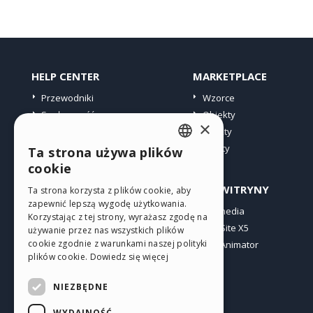
HELP CENTER
MARKETPLACE
Przewodniki
Wzorce
Społeczność
Obiekty
×
Witryny użytkowników
Punkty
Oferty
Ta strona używa plików
ENGLISH
cookie
ITALIAN
PROFIL
INNE WITRYNY
Ta strona korzysta z plików cookie, aby
zapewnić lepszą wygodę użytkowania.
GERMAN
Moje wpisy
Incomedia
Korzystając z tej strony, wyrażasz zgodę na
Moje licencje
WebSite X5
SPANISH
używanie przez nas wszystkich plików
cookie zgodnie z warunkami naszej polityki
Pobieranie
WebAnimator
PORTUGUESE
plików cookie.
Dowiedz się więcej
Web hosting
POLISH
Moje punkty
NIEZBĘDNE
RUSSIAN
WYDAJNOŚĆ