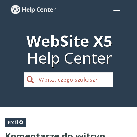
WebSite X5
Help Center
Profil
Komentarze do witryn