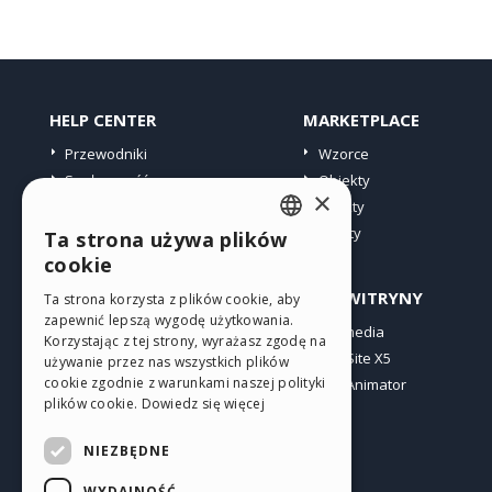
HELP CENTER
MARKETPLACE
Przewodniki
Wzorce
Społeczność
Obiekty
×
Witryny użytkowników
Punkty
Oferty
Ta strona używa plików
ENGLISH
cookie
ITALIAN
PROFIL
INNE WITRYNY
Ta strona korzysta z plików cookie, aby
zapewnić lepszą wygodę użytkowania.
GERMAN
Moje wpisy
Incomedia
Korzystając z tej strony, wyrażasz zgodę na
Moje licencje
WebSite X5
SPANISH
używanie przez nas wszystkich plików
cookie zgodnie z warunkami naszej polityki
Pobieranie
WebAnimator
PORTUGUESE
plików cookie.
Dowiedz się więcej
Web hosting
POLISH
Moje punkty
NIEZBĘDNE
RUSSIAN
WYDAJNOŚĆ