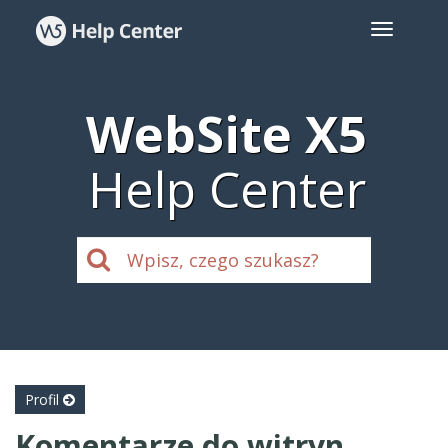
WebSite X5
Help Center
Profil
Komentarze do witryn