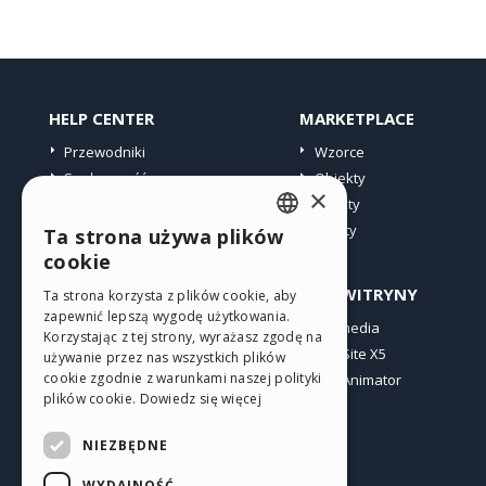
HELP CENTER
MARKETPLACE
Przewodniki
Wzorce
Społeczność
Obiekty
×
Witryny użytkowników
Punkty
Oferty
Ta strona używa plików
ENGLISH
cookie
ITALIAN
PROFIL
INNE WITRYNY
Ta strona korzysta z plików cookie, aby
zapewnić lepszą wygodę użytkowania.
GERMAN
Moje wpisy
Incomedia
Korzystając z tej strony, wyrażasz zgodę na
Moje licencje
WebSite X5
SPANISH
używanie przez nas wszystkich plików
cookie zgodnie z warunkami naszej polityki
Pobieranie
WebAnimator
PORTUGUESE
plików cookie.
Dowiedz się więcej
Web hosting
POLISH
Moje punkty
NIEZBĘDNE
RUSSIAN
WYDAJNOŚĆ