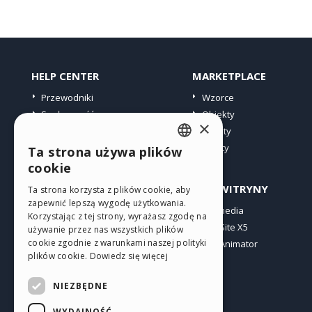
HELP CENTER
MARKETPLACE
Przewodniki
Wzorce
Społeczność
Obiekty
×
Witryny użytkowników
Punkty
Oferty
Ta strona używa plików
ENGLISH
cookie
ITALIAN
PROFIL
INNE WITRYNY
Ta strona korzysta z plików cookie, aby
zapewnić lepszą wygodę użytkowania.
GERMAN
Moje wpisy
Incomedia
Korzystając z tej strony, wyrażasz zgodę na
Moje licencje
WebSite X5
SPANISH
używanie przez nas wszystkich plików
cookie zgodnie z warunkami naszej polityki
Pobieranie
WebAnimator
PORTUGUESE
plików cookie.
Dowiedz się więcej
Web hosting
POLISH
Moje punkty
NIEZBĘDNE
RUSSIAN
WYDAJNOŚĆ