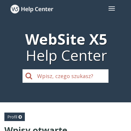
WebSite X5
Help Center
Profil
Wpisy otwarte