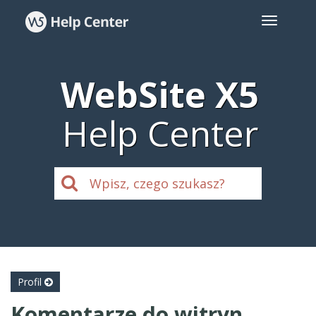
WebSite X5
Help Center
Profil
Komentarze do witryn