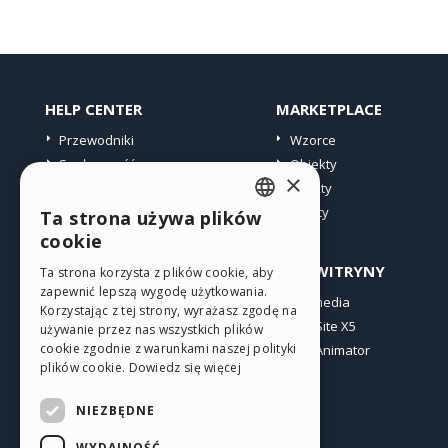
HELP CENTER
MARKETPLACE
Przewodniki
Wzorce
Społeczność
Obiekty
×
Witryny użytkowników
Punkty
Oferty
Ta strona używa plików
ENGLISH
cookie
ITALIAN
PROFIL
INNE WITRYNY
Ta strona korzysta z plików cookie, aby
zapewnić lepszą wygodę użytkowania.
GERMAN
Moje wpisy
Incomedia
Korzystając z tej strony, wyrażasz zgodę na
Moje licencje
WebSite X5
SPANISH
używanie przez nas wszystkich plików
cookie zgodnie z warunkami naszej polityki
Pobieranie
WebAnimator
PORTUGUESE
plików cookie.
Dowiedz się więcej
Web hosting
POLISH
Moje punkty
NIEZBĘDNE
RUSSIAN
WYDAJNOŚĆ