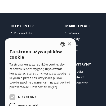
HELP CENTER
MARKETPLACE
Przewodniki
Wzorce
Społeczność
Obiekty
×
Witryny użytkowników
Punkty
Oferty
Ta strona używa plików
ENGLISH
cookie
ITALIAN
PROFIL
INNE WITRYNY
Ta strona korzysta z plików cookie, aby
zapewnić lepszą wygodę użytkowania.
GERMAN
Moje wpisy
Incomedia
Korzystając z tej strony, wyrażasz zgodę na
Moje licencje
WebSite X5
SPANISH
używanie przez nas wszystkich plików
cookie zgodnie z warunkami naszej polityki
Pobieranie
WebAnimator
PORTUGUESE
plików cookie.
Dowiedz się więcej
Web hosting
POLISH
Moje punkty
NIEZBĘDNE
RUSSIAN
WYDAJNOŚĆ