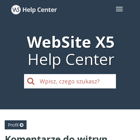
WebSite X5
Help Center
Profil
Komentarze do witryn