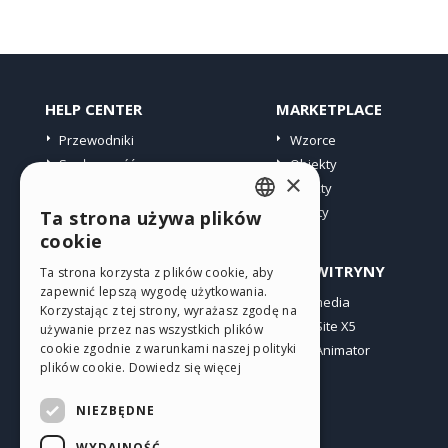
HELP CENTER
MARKETPLACE
Przewodniki
Wzorce
Społeczność
Obiekty
×
Witryny użytkowników
Punkty
Oferty
Ta strona używa plików
ENGLISH
cookie
ITALIAN
PROFIL
INNE WITRYNY
Ta strona korzysta z plików cookie, aby
zapewnić lepszą wygodę użytkowania.
GERMAN
Moje wpisy
Incomedia
Korzystając z tej strony, wyrażasz zgodę na
Moje licencje
WebSite X5
SPANISH
używanie przez nas wszystkich plików
cookie zgodnie z warunkami naszej polityki
Pobieranie
WebAnimator
PORTUGUESE
plików cookie.
Dowiedz się więcej
Web hosting
POLISH
Moje punkty
NIEZBĘDNE
RUSSIAN
WYDAJNOŚĆ