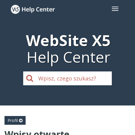
WebSite X5
Help Center
Profil
Wpisy otwarte