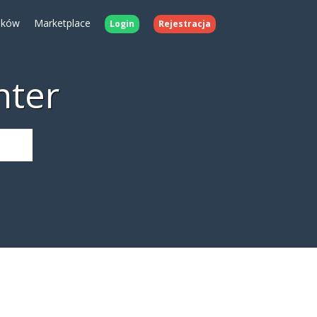
ików
Marketplace
Login
Rejestracja
nter