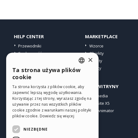
HELP CENTER
MARKETPLACE
Przewodniki
Wzorce
Społeczność
Obiekty
×
Witryny użytkowników
Punkty
Oferty
Ta strona używa plików
ENGLISH
cookie
ITALIAN
PROFIL
INNE WITRYNY
Ta strona korzysta z plików cookie, aby
zapewnić lepszą wygodę użytkowania.
GERMAN
Moje wpisy
Incomedia
Korzystając z tej strony, wyrażasz zgodę na
Moje licencje
WebSite X5
SPANISH
używanie przez nas wszystkich plików
cookie zgodnie z warunkami naszej polityki
Pobieranie
WebAnimator
PORTUGUESE
plików cookie.
Dowiedz się więcej
Web hosting
POLISH
Moje punkty
NIEZBĘDNE
RUSSIAN