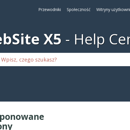
Przewodniki
Społeczność
Witryny użytkown
bSite X5
Help Ce
oponowane
ony