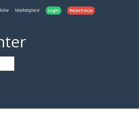
ików
Marketplace
Login
Rejestracja
nter