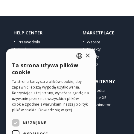
HELP CENTER
MARKETPLACE
Przewodniki
Wzorce
Społeczność
Obiekty
×
Witryny użytkowników
Punkty
Oferty
Ta strona używa plików
ENGLISH
cookie
ITALIAN
PROFIL
INNE WITRYNY
Ta strona korzysta z plików cookie, aby
zapewnić lepszą wygodę użytkowania.
GERMAN
Moje wpisy
Incomedia
Korzystając z tej strony, wyrażasz zgodę na
Moje licencje
WebSite X5
SPANISH
używanie przez nas wszystkich plików
cookie zgodnie z warunkami naszej polityki
Pobieranie
WebAnimator
PORTUGUESE
plików cookie.
Dowiedz się więcej
Web hosting
POLISH
Moje punkty
NIEZBĘDNE
RUSSIAN
WYDAJNOŚĆ