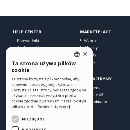
HELP CENTER
MARKETPLACE
Przewodniki
Wzorce
Społeczność
Obiekty
×
Witryny użytkowników
Punkty
Oferty
Ta strona używa plików
ENGLISH
cookie
ITALIAN
PROFIL
INNE WITRYNY
Ta strona korzysta z plików cookie, aby
zapewnić lepszą wygodę użytkowania.
GERMAN
Moje wpisy
Incomedia
Korzystając z tej strony, wyrażasz zgodę na
Moje licencje
WebSite X5
SPANISH
używanie przez nas wszystkich plików
cookie zgodnie z warunkami naszej polityki
Pobieranie
WebAnimator
PORTUGUESE
plików cookie.
Dowiedz się więcej
Web hosting
POLISH
Moje punkty
NIEZBĘDNE
RUSSIAN
WYDAJNOŚĆ