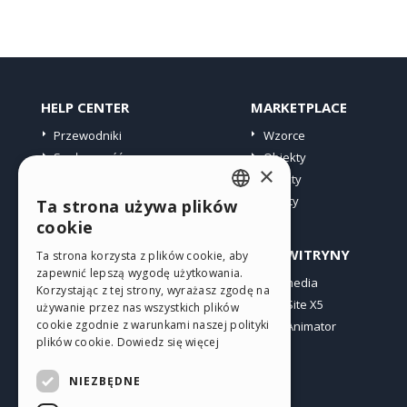
HELP CENTER
MARKETPLACE
Przewodniki
Wzorce
Społeczność
Obiekty
×
Witryny użytkowników
Punkty
Oferty
Ta strona używa plików
ENGLISH
cookie
ITALIAN
PROFIL
INNE WITRYNY
Ta strona korzysta z plików cookie, aby
zapewnić lepszą wygodę użytkowania.
GERMAN
Moje wpisy
Incomedia
Korzystając z tej strony, wyrażasz zgodę na
Moje licencje
WebSite X5
SPANISH
używanie przez nas wszystkich plików
cookie zgodnie z warunkami naszej polityki
Pobieranie
WebAnimator
PORTUGUESE
plików cookie.
Dowiedz się więcej
Web hosting
POLISH
Moje punkty
NIEZBĘDNE
RUSSIAN