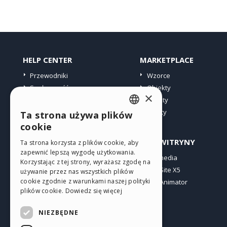
HELP CENTER
MARKETPLACE
Przewodniki
Wzorce
Społeczność
Obiekty
×
Witryny użytkowników
Punkty
Oferty
Ta strona używa plików
ENGLISH
cookie
ITALIAN
PROFIL
INNE WITRYNY
Ta strona korzysta z plików cookie, aby
zapewnić lepszą wygodę użytkowania.
GERMAN
Moje wpisy
Incomedia
Korzystając z tej strony, wyrażasz zgodę na
Moje licencje
WebSite X5
SPANISH
używanie przez nas wszystkich plików
cookie zgodnie z warunkami naszej polityki
Pobieranie
WebAnimator
PORTUGUESE
plików cookie.
Dowiedz się więcej
Web hosting
POLISH
Moje punkty
NIEZBĘDNE
RUSSIAN