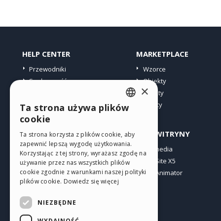
HELP CENTER
MARKETPLACE
Przewodniki
Wzorce
Społeczność
Obiekty
×
Witryny użytkowników
Punkty
Oferty
Ta strona używa plików
ENGLISH
cookie
ITALIAN
PROFIL
INNE WITRYNY
Ta strona korzysta z plików cookie, aby
zapewnić lepszą wygodę użytkowania.
GERMAN
Moje wpisy
Incomedia
Korzystając z tej strony, wyrażasz zgodę na
Moje licencje
WebSite X5
SPANISH
używanie przez nas wszystkich plików
cookie zgodnie z warunkami naszej polityki
Pobieranie
WebAnimator
PORTUGUESE
plików cookie.
Dowiedz się więcej
Web hosting
POLISH
Moje punkty
NIEZBĘDNE
RUSSIAN
WYDAJNOŚĆ