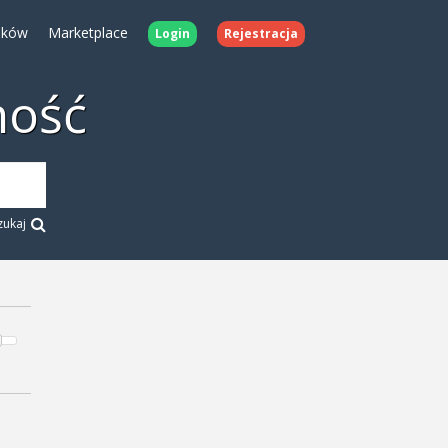
ików
Marketplace
Login
Rejestracja
ność
zukaj