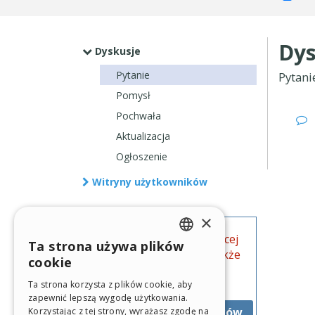
Dys
Dyskusje
Pytanie
Pytani
Pomysł
Pochwała
Aktualizacja
Ogłoszenie
Witryny użytkowników
×
Chcesz się dowiedzieć więcej
Ta strona używa plików
ENGLISH
na ten temat? Przejrzyj także
cookie
oficjalne przewodniki
ITALIAN
WebSite X5.
Ta strona korzysta z plików cookie, aby
zapewnić lepszą wygodę użytkowania.
GERMAN
Przejdź do przewodników
Korzystając z tej strony, wyrażasz zgodę na