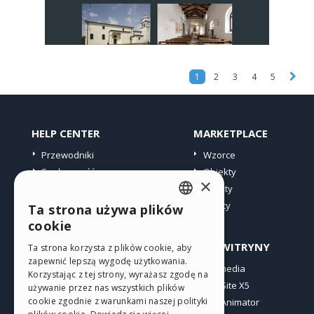
1
2
3
4
5
HELP CENTER
MARKETPLACE
Przewodniki
Wzorce
Społeczność
Obiekty
×
Witryny użytkowników
Punkty
Oferty
Ta strona używa plików
ENGLISH
cookie
ITALIAN
PROFIL
INNE WITRYNY
Ta strona korzysta z plików cookie, aby
zapewnić lepszą wygodę użytkowania.
GERMAN
Moje wpisy
Incomedia
Korzystając z tej strony, wyrażasz zgodę na
Moje licencje
WebSite X5
SPANISH
używanie przez nas wszystkich plików
cookie zgodnie z warunkami naszej polityki
Pobieranie
WebAnimator
PORTUGUESE