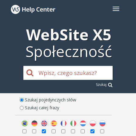
WebSite X5
Społeczność
Szukaj
Szukaj pojedynczych słów
Szukaj całej frazy