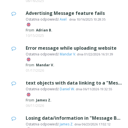
08/16/2025
Advertising Message feature fails
Ostatnia odpowiedź
Axel
dnia
10/16/2025 10:28:35
From
Adrian B.
10/15/2025
Error message while uploading website
Ostatnia odpowiedź
Mandar V.
dnia
01/22/2026 16:51:39
From
Mandar V.
01/17/2026
text objects with data linking to a "Message Box" is getting lost
Ostatnia odpowiedź
Daniel W.
dnia
06/11/2026 19:32:55
From
James Z.
06/11/2026
Losing data/information in "Message Box"
Ostatnia odpowiedź
James Z.
dnia
06/23/2026 17:02:12