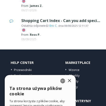
From
James Z.
06/21/2026
Shopping Cart Index - Can you add special instruction text to this form?
Ostatnia odpowiedź
Eric C.
dnia
08/08/2025 12:11:37
From
Ross P.
08/08/2025
HELP CENTER
MARKETPLACE
Przewodniki
Wzorce
Społeczność
Obiekty
×
Witryny użytkowników
Punkty
Oferty
Ta strona używa plików
ENGLISH
cookie
ITALIAN
PROFIL
INNE WITRYNY
Ta strona korzysta z plików cookie, aby
zapewnić lepszą wygodę użytkowania.
GERMAN