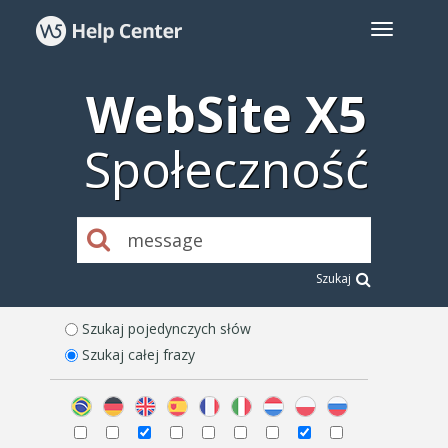
WebSite X5
Społeczność
Szukaj
Szukaj pojedynczych słów
Szukaj całej frazy