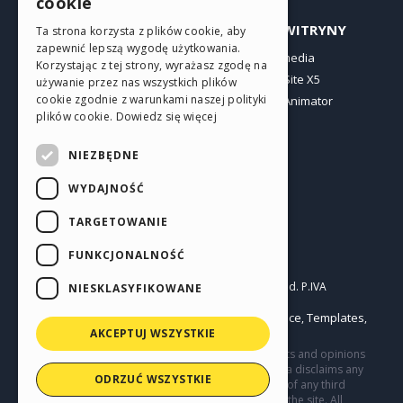
cookie
ITALIAN
PROFIL
INNE WITRYNY
Ta strona korzysta z plików cookie, aby
zapewnić lepszą wygodę użytkowania.
GERMAN
Moje wpisy
Incomedia
Korzystając z tej strony, wyrażasz zgodę na
Moje licencje
WebSite X5
SPANISH
używanie przez nas wszystkich plików
cookie zgodnie z warunkami naszej polityki
Pobieranie
WebAnimator
PORTUGUESE
plików cookie.
Dowiedz się więcej
Web hosting
POLISH
Moje punkty
NIEZBĘDNE
RUSSIAN
WYDAJNOŚĆ
FRENCH
TARGETOWANIE
FUNKCJONALNOŚĆ
Polski
Incomedia s.r.l.
Copyright © 2026
All rights reserved. P.IVA
NIESKLASYFIKOWANE
IT07514640015
Help Center / Marketplace
Templates
Terms of use WebSite X5:
,
,
Objects
Privacy Policy
AKCEPTUJ WSZYSTKIE
|
This site contains user submitted content, comments and opinions
and it is for informational purposes only. Incomedia disclaims any
ODRZUĆ WSZYSTKIE
and all liability for the acts, omissions and conduct of any third
parties in connection with or related to your use of the site. All