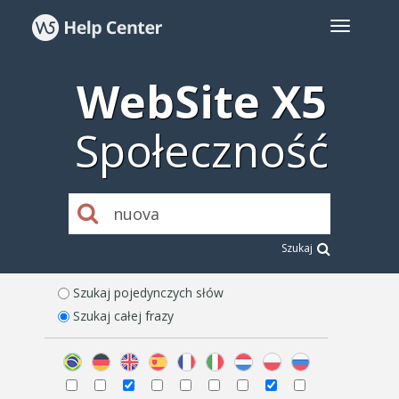
WebSite X5
Społeczność
Szukaj
Szukaj pojedynczych słów
Szukaj całej frazy