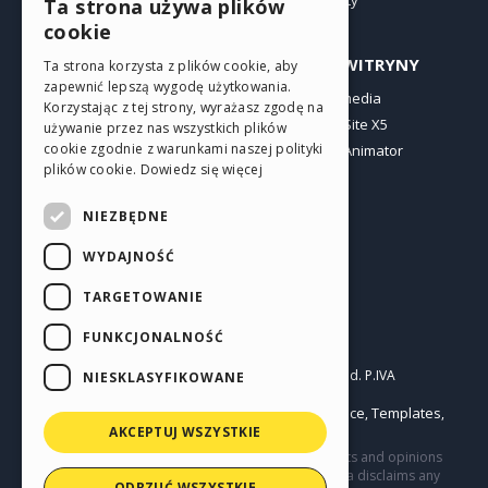
Oferty
Ta strona używa plików
ENGLISH
cookie
ITALIAN
PROFIL
INNE WITRYNY
Ta strona korzysta z plików cookie, aby
zapewnić lepszą wygodę użytkowania.
GERMAN
Moje wpisy
Incomedia
Korzystając z tej strony, wyrażasz zgodę na
Moje licencje
WebSite X5
SPANISH
używanie przez nas wszystkich plików
cookie zgodnie z warunkami naszej polityki
Pobieranie
WebAnimator
PORTUGUESE
plików cookie.
Dowiedz się więcej
Web hosting
POLISH
Moje punkty
NIEZBĘDNE
RUSSIAN
WYDAJNOŚĆ
FRENCH
TARGETOWANIE
FUNKCJONALNOŚĆ
Polski
Incomedia s.r.l.
Copyright © 2026
All rights reserved. P.IVA
NIESKLASYFIKOWANE
IT07514640015
Help Center / Marketplace
Templates
Terms of use WebSite X5:
,
,
AKCEPTUJ WSZYSTKIE
Objects
Privacy Policy
|
This site contains user submitted content, comments and opinions
and it is for informational purposes only. Incomedia disclaims any
ODRZUĆ WSZYSTKIE