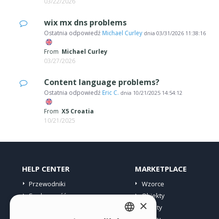
03/22/2026
wix mx dns problems
Ostatnia odpowiedź
Michael Curley
dnia
03/31/2026 11:38:16
From
Michael Curley
03/27/2026
Content language problems?
Ostatnia odpowiedź
Eric C.
dnia
10/21/2025 14:54:12
From
X5 Croatia
10/21/2025
HELP CENTER
MARKETPLACE
Przewodniki
Wzorce
Społeczność
Obiekty
×
Witryny użytkowników
Punkty