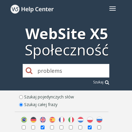
WebSite X5
Społeczność
Szukaj
Szukaj pojedynczych słów
Szukaj całej frazy