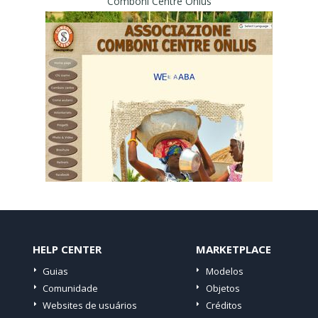
Comboni Centre Onlus
HELP CENTER
MARKETPLACE
Guias
Modelos
Comunidade
Objetos
Websites de usuários
Créditos