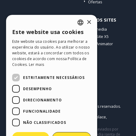
Ofertas
PERFIL
OUTROS SITES
×
Meus posts
Incomedia
Este website usa cookies
ENGLISH
Minhas licenças
WebSite X5
Este website usa cookies para melhorar a
Download
WebAnimator
ITALIAN
experiência do usuário. Ao utilizar o nosso
Hospedagem Web
website, estará a concordar com todos os
GERMAN
Meus Créditos
cookies de acordo com nossa Política de
Cookies.
Ler mais
SPANISH
PORTUGUESE
ESTRITAMENTE NECESSÁRIOS
POLISH
DESEMPENHO
RUSSIAN
Português BR
DIRECIONAMENTO
Incomedia s.r.l.
FRENCH
Copyright © 2026
Todos os direitos reservados.
FUNCIONALIDADE
P.IVA IT07514640015
Help Center / Marketplace
Termos de Uso WebSite X5:
,
Templates
Objects
Política de Privacidade
NÃO CLASSIFICADOS
,
|
Este site contém conteúdo comentários e opiniões eviados por
usuários, e é apenas para fins informativos. Incomedia isenta de